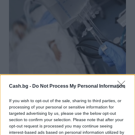
Ню Йорк стана 14-ият щат на САЩ, в
Cash.bg -
Do Not Process My Personal Information
който е разрешена евтаназията
06.08.2026 / 16:00
If you wish to opt-out of the sale, sharing to third parties, or
processing of your personal or sensitive information for
targeted advertising by us, please use the below opt-out
section to confirm your selection. Please note that after your
opt-out request is processed you may continue seeing
interest-based ads based on personal information utilized by