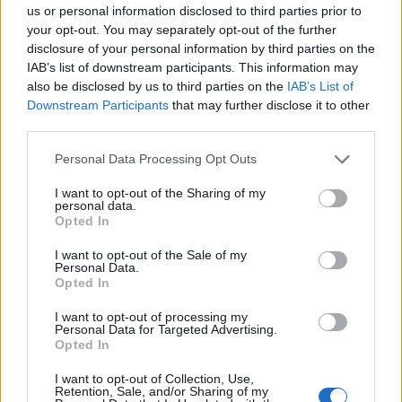
us or personal information disclosed to third parties prior to
your opt-out. You may separately opt-out of the further
disclosure of your personal information by third parties on the
IAB’s list of downstream participants. This information may
also be disclosed by us to third parties on the
IAB’s List of
Downstream Participants
that may further disclose it to other
third parties.
Personal Data Processing Opt Outs
Спадането на Дунав принуди Румъния
да възобнови работата на въглищна
I want to opt-out of the Sharing of my
електроцентрала
personal data.
Opted In
06.08.2026 / 15:30
I want to opt-out of the Sale of my
Personal Data.
Opted In
I want to opt-out of processing my
Personal Data for Targeted Advertising.
Opted In
I want to opt-out of Collection, Use,
Retention, Sale, and/or Sharing of my