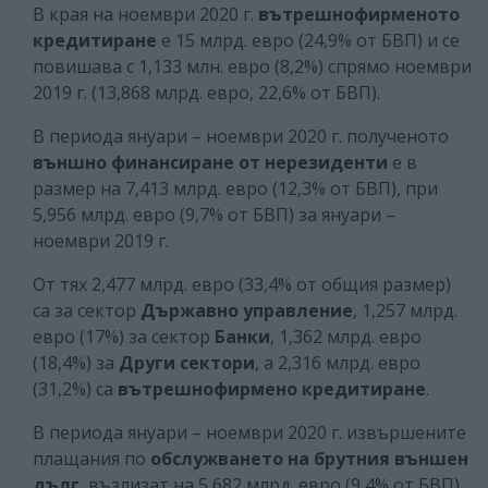
В края на ноември 2020 г.
вътрешнофирменото
кредитиране
е 15 млрд. евро (24,9% от БВП) и се
повишава с 1,133 млн. евро (8,2%) спрямо ноември
2019 г. (13,868 млрд. евро, 22,6% от БВП).
В периода януари – ноември 2020 г. полученото
външно финансиране от нерезиденти
е в
размер на 7,413 млрд. евро (12,3% от БВП), при
5,956 млрд. евро (9,7% от БВП) за януари –
ноември 2019 г.
От тях 2,477 млрд. евро (33,4% от общия размер)
са за сектор
Държавно управление
, 1,257 млрд.
евро (17%) за сектор
Банки
, 1,362 млрд. евро
(18,4%) за
Други сектори
, а 2,316 млрд. евро
(31,2%) са
вътрешнофирмено кредитиране
.
В периода януари – ноември 2020 г. извършените
плащания по
обслужването на
брутния външен
дълг
възлизат на 5,682 млрд. евро (9,4% от БВП)