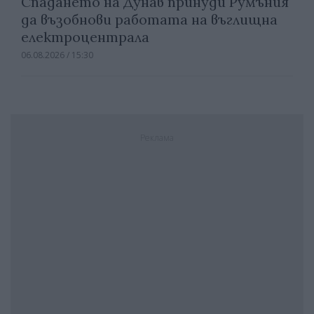
Спадането на Дунав принуди Румъния
да възобнови работата на въглищна
електроцентрала
06.08.2026 / 15:30
Реклама