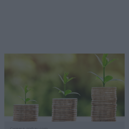
Снимка: pixbay,com