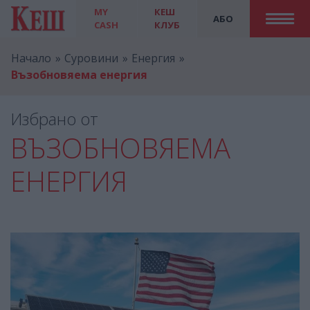
MY
КЕШ
АБО
CASH
КЛУБ
Начало
Суровини
Енергия
Възобновяема енергия
Избрано от
ВЪЗОБНОВЯЕМА
ЕНЕРГИЯ