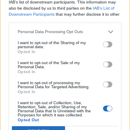
IAB’s list of downstream participants. This information may
Вятърната електроенергия в ЕС
also be disclosed by us to third parties on the
IAB’s List of
достигна 33,4 процента от общото
Downstream Participants
that may further disclose it to other
производство
third parties.
01.01.2023 / 13:14
Personal Data Processing Opt Outs
I want to opt-out of the Sharing of my
personal data.
Opted In
I want to opt-out of the Sale of my
Personal Data.
Opted In
I want to opt-out of processing my
Personal Data for Targeted Advertising.
Opted In
I want to opt-out of Collection, Use,
Retention, Sale, and/or Sharing of my
Personal Data that Is Unrelated with the
Purposes for which it was collected.
Opted Out