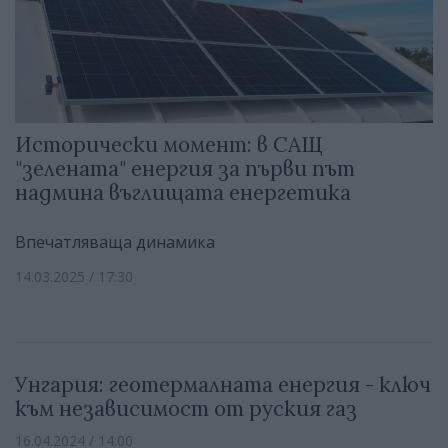
Исторически момент: в САЩ
"зелената" енергия за първи път
надмина въглищата енергетика
Впечатляваща динамика
14.03.2025 / 17:30
Унгария: геотермалната енергия - ключ
към независимост от руския газ
16.04.2024 / 14:00