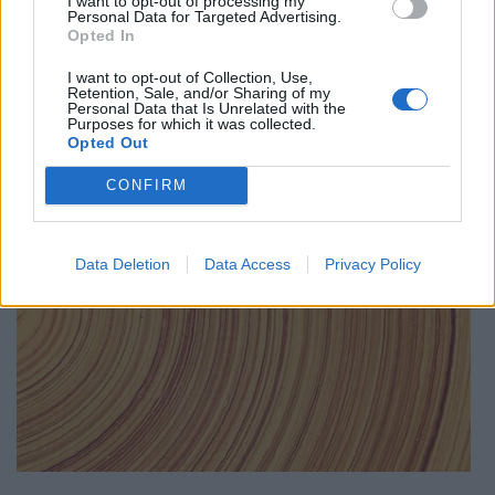
I want to opt-out of processing my
Personal Data for Targeted Advertising.
Opted In
I want to opt-out of Collection, Use,
12.04.2021 / 14:54
Retention, Sale, and/or Sharing of my
Personal Data that Is Unrelated with the
Purposes for which it was collected.
Opted Out
CONFIRM
Data Deletion
Data Access
Privacy Policy