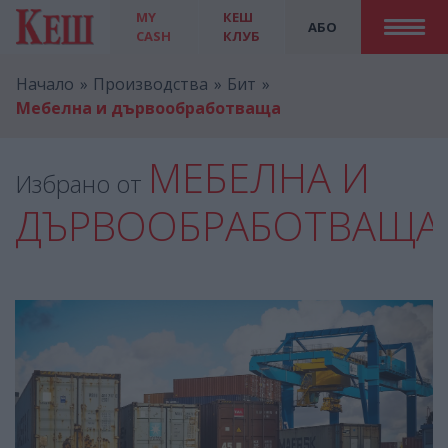
MY
КЕШ
АБО
CASH
КЛУБ
Начало
Производства
Бит
Мебелна и дървообработваща
МЕБЕЛНА И
Избрано от
ДЪРВООБРАБОТВАЩА