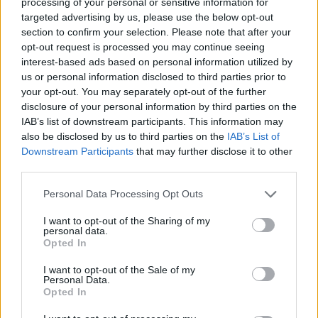
processing of your personal or sensitive information for
targeted advertising by us, please use the below opt-out
section to confirm your selection. Please note that after your
opt-out request is processed you may continue seeing
interest-based ads based on personal information utilized by
us or personal information disclosed to third parties prior to
your opt-out. You may separately opt-out of the further
disclosure of your personal information by third parties on the
IAB’s list of downstream participants. This information may
also be disclosed by us to third parties on the
IAB’s List of
Downstream Participants
that may further disclose it to other
third parties.
Personal Data Processing Opt Outs
I want to opt-out of the Sharing of my
personal data.
Opted In
I want to opt-out of the Sale of my
Personal Data.
Opted In
Налице е риск от глобален недостиг на
дървени палети в търговията