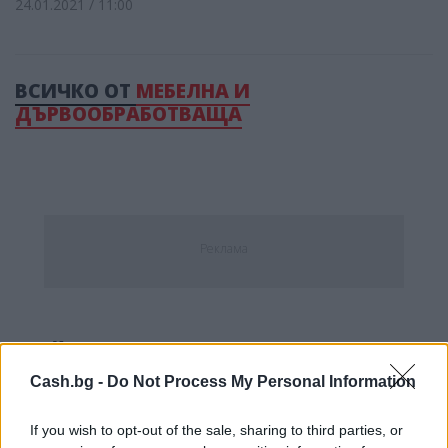
24.01.2021 / 11:00
ВСИЧКО ОТ
МЕБЕЛНА И
ДЪРВООБРАБОТВАЩА
Реклама
НАЙ-ЧЕТЕНО ОТ
МЕБЕЛНА И
ДЪРВООБРАБОТВАЩА
Cash.bg -
Do Not Process My Personal Information
If you wish to opt-out of the sale, sharing to third parties, or