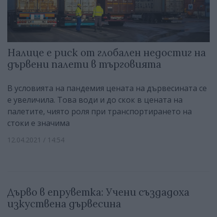
Налице е риск от глобален недостиг на
дървени палети в търговията
В условията на пандемия цената на дървесината се
е увеличила. Това води и до скок в цената на
палетите, чиято роля при транспортирането на
стоки е значима
12.04.2021 / 14:54
Дърво в епруветка: Учени създадоха
изкуствена дървесина