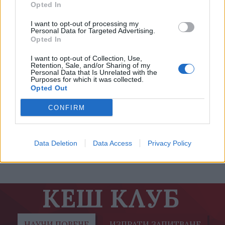
Opted In
I want to opt-out of processing my
Personal Data for Targeted Advertising.
Opted In
I want to opt-out of Collection, Use,
Retention, Sale, and/or Sharing of my
Personal Data that Is Unrelated with the
Purposes for which it was collected.
Opted Out
Абсолютната давност не влиза в сила
CONFIRM
автоматично
Data Deletion
Data Access
Privacy Policy
25.02.2021 / 11:33
КЕШ КЛУБ
НАУЧИ ПОВЕЧЕ
ИЗПРАТИ ЗАПИТВАНЕ