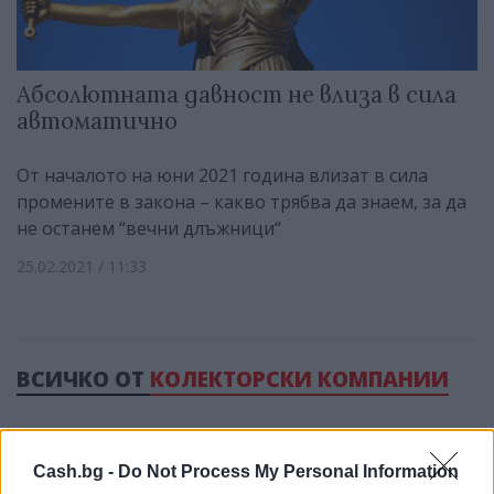
Абсолютната давност не влиза в сила
автоматично
От началото на юни 2021 година влизат в сила
промените в закона – какво трябва да знаем, за да
не останем “вечни длъжници“
25.02.2021 / 11:33
ВСИЧКО ОТ
КОЛЕКТОРСКИ КОМПАНИИ
Cash.bg -
Do Not Process My Personal Information