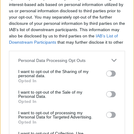
interest-based ads based on personal information utilized by
us or personal information disclosed to third parties prior to
your opt-out. You may separately opt-out of the further
disclosure of your personal information by third parties on the
IAB’s list of downstream participants. This information may
also be disclosed by us to third parties on the
IAB’s List of
Downstream Participants
that may further disclose it to other
third parties.
Personal Data Processing Opt Outs
I want to opt-out of the Sharing of my
personal data.
Френско радио се извини за гаф с
Opted In
некролози на знаменитости
I want to opt-out of the Sale of my
Personal Data.
Opted In
17.11.2020 / 09:07
I want to opt-out of processing my
Personal Data for Targeted Advertising.
Opted In
I want to opt-out of Collection, Use,