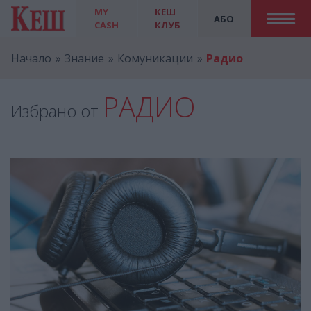
MY
КЕШ
АБО
CASH
КЛУБ
Начало
Знание
Комуникации
Радио
РАДИО
Избрано от