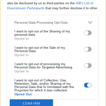
мъжкото здраве: нивото на
also be disclosed by us to third parties on the
IAB’s List of
тестостерона спада
Downstream Participants
that may further disclose it to other
third parties.
24.08.2025 / 14:00
Personal Data Processing Opt Outs
I want to opt-out of the Sharing of my
personal data.
Opted In
I want to opt-out of the Sale of my
Personal Data.
Opted In
I want to opt-out of processing my
Personal Data for Targeted Advertising.
Opted In
I want to opt-out of Collection, Use,
Retention, Sale, and/or Sharing of my
Personal Data that Is Unrelated with the
Purposes for which it was collected.
NASA и Google ще създадат изкуствен
Opted Out
интелект-лекар за астронавтите
CONFIRM