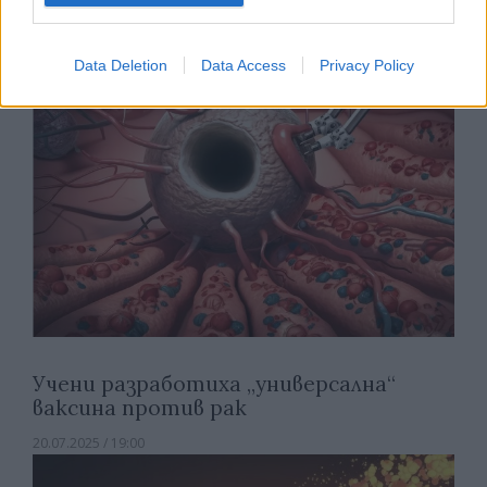
20.08.2025 / 20:00
Data Deletion
Data Access
Privacy Policy
Учени разработиха „универсална“
ваксина против рак
20.07.2025 / 19:00