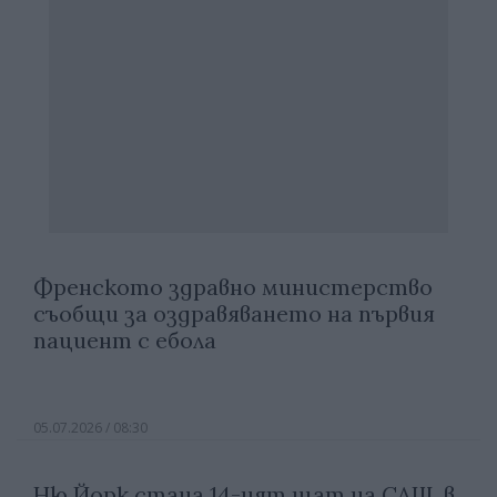
Френското здравно министерство
съобщи за оздравяването на първия
пациент с ебола
05.07.2026 / 08:30
Ню Йорк стана 14-ият щат на САЩ, в