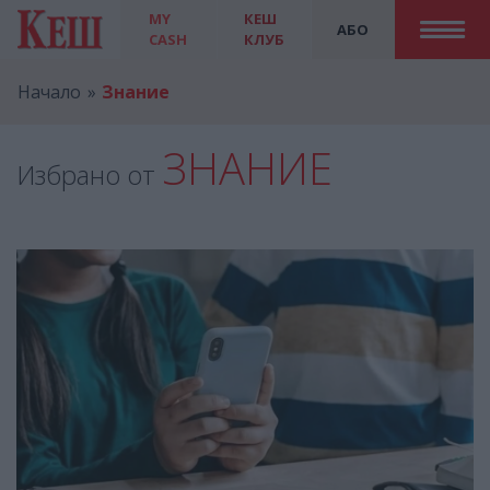
MY
КЕШ
АБО
CASH
КЛУБ
Начало
Знание
ЗНАНИЕ
Избрано от