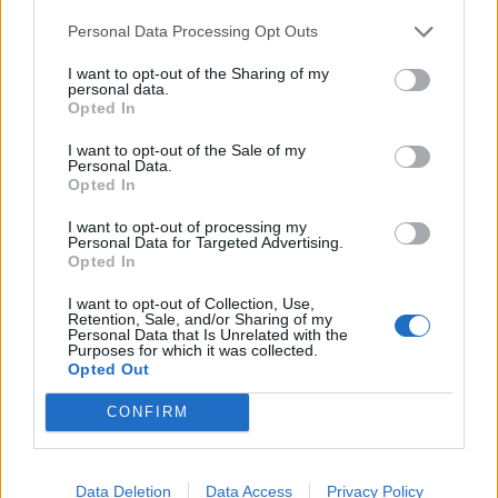
Personal Data Processing Opt Outs
I want to opt-out of the Sharing of my
personal data.
Opted In
I want to opt-out of the Sale of my
Personal Data.
Opted In
I want to opt-out of processing my
Personal Data for Targeted Advertising.
Opted In
I want to opt-out of Collection, Use,
Retention, Sale, and/or Sharing of my
Криптомайнерът Bitdeer ще изгради
Personal Data that Is Unrelated with the
най-големия в Норвегия център за
Purposes for which it was collected.
Opted Out
данни за ИИ
01.04.2026 / 16:30
CONFIRM
Data Deletion
Data Access
Privacy Policy