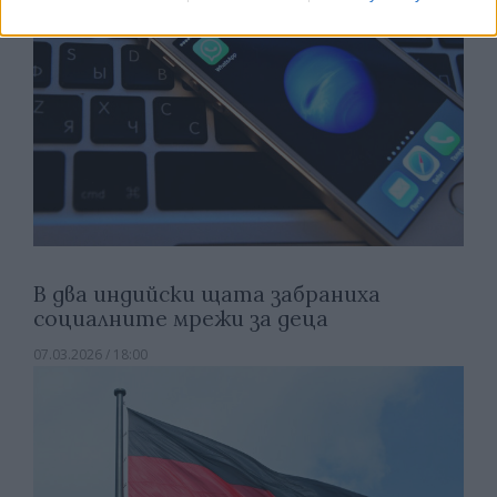
В два индийски щата забраниха
социалните мрежи за деца
07.03.2026 / 18:00