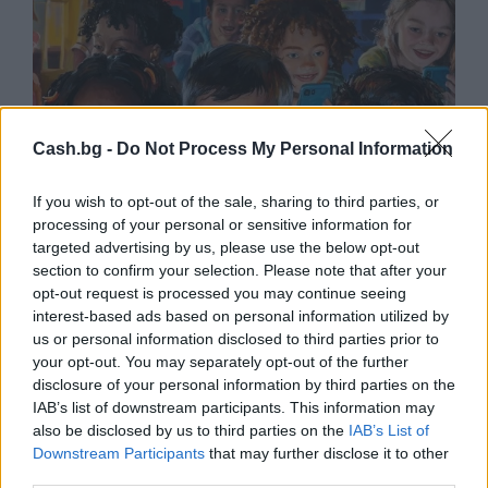
Cash.bg -
Do Not Process My Personal Information
If you wish to opt-out of the sale, sharing to third parties, or
processing of your personal or sensitive information for
targeted advertising by us, please use the below opt-out
section to confirm your selection. Please note that after your
opt-out request is processed you may continue seeing
interest-based ads based on personal information utilized by
us or personal information disclosed to third parties prior to
Meta (Facebook, Instagram) ще бъде
your opt-out. You may separately opt-out of the further
глобена за слаба защита на децата в
disclosure of your personal information by third parties on the
социалните мрежи
IAB’s list of downstream participants. This information may
also be disclosed by us to third parties on the
IAB’s List of
30.04.2026 / 21:00
Downstream Participants
that may further disclose it to other
third parties.