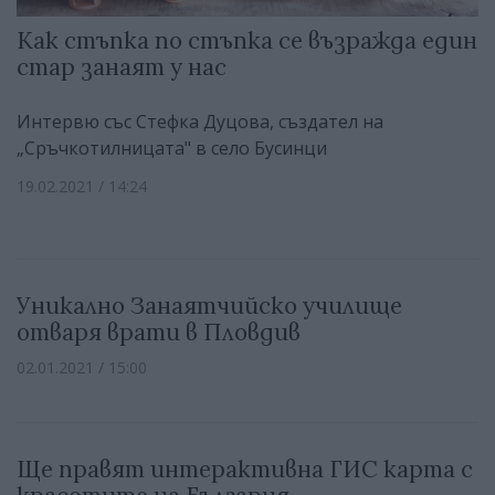
Как стъпка по стъпка се възражда един
стар занаят у нас
Интервю със Стефка Дуцова, създател на
„Сръчкотилницата" в село Бусинци
19.02.2021 / 14:24
Уникално Занаятчийско училище
отваря врати в Пловдив
02.01.2021 / 15:00
Ще правят интерактивна ГИС карта с