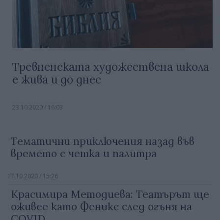
Тревненската художествена школа
е жива и до днес
23.10.2020 / 16:03
Тематични приключения назад във
времето с четка и палитра
17.10.2020 / 15:26
Красимира Методиева: Театърът ще
оживее като Феникс след огъня на
COVID