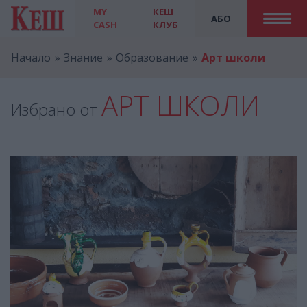
MY
КЕШ
АБО
CASH
КЛУБ
Начало
Знание
Образование
Арт школи
АРТ ШКОЛИ
Избрано от