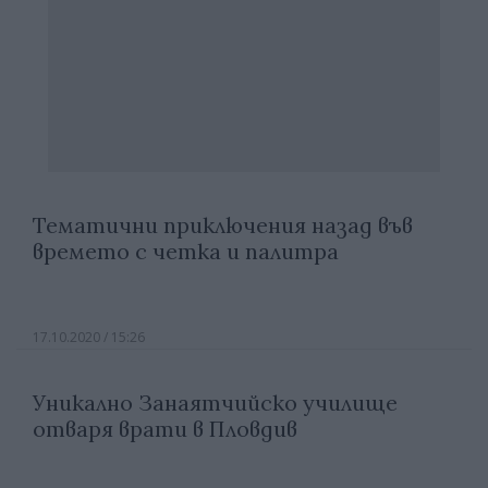
Тематични приключения назад във
времето с четка и палитра
17.10.2020 / 15:26
Уникално Занаятчийско училище
отваря врати в Пловдив