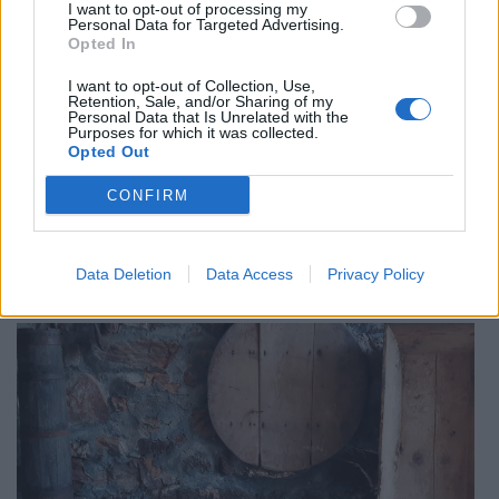
I want to opt-out of processing my
Personal Data for Targeted Advertising.
Opted In
I want to opt-out of Collection, Use,
Retention, Sale, and/or Sharing of my
Personal Data that Is Unrelated with the
Реклама
Purposes for which it was collected.
Opted Out
CONFIRM
НАЙ-ЧЕТЕНО ОТ
АРТ ШКОЛИ
Data Deletion
Data Access
Privacy Policy