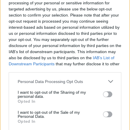
processing of your personal or sensitive information for
targeted advertising by us, please use the below opt-out
section to confirm your selection. Please note that after your
opt-out request is processed you may continue seeing
interest-based ads based on personal information utilized by
us or personal information disclosed to third parties prior to
your opt-out. You may separately opt-out of the further
disclosure of your personal information by third parties on the
IAB’s list of downstream participants. This information may
also be disclosed by us to third parties on the
IAB’s List of
Downstream Participants
that may further disclose it to other
third parties.
Personal Data Processing Opt Outs
Защо мислим за света в черно-бели
I want to opt-out of the Sharing of my
personal data.
тонове
Opted In
09.08.2020 / 13:34
I want to opt-out of the Sale of my
Personal Data.
ВСИЧКО ОТ
АРТ ШКОЛИ
Opted In