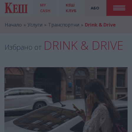
MY
КЕШ
АБО
CASH
КЛУБ
Начало
Услуги
Транспортни
Drink & Drive
DRINK & DRIVE
Избрано от