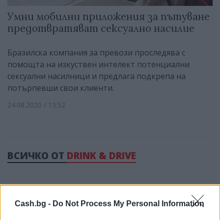
Умни мобилни приложения за пътуване
предотвратяват сексуално насилие
Бразилска компания за превози проследява с
помощта на изкуствен интелект потенциални
сексуални насилници и предлага подкрепа на
потърпевши свои клиенти.
24.08.2020 / 13:52
ВСИЧКО ОТ
DRINK & DRIVE
Cash.bg -
Do Not Process My Personal Information