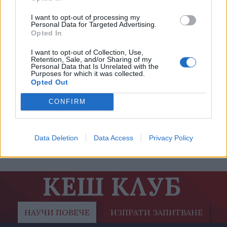
I want to opt-out of processing my
Personal Data for Targeted Advertising.
Opted In
I want to opt-out of Collection, Use,
Retention, Sale, and/or Sharing of my
Personal Data that Is Unrelated with the
Purposes for which it was collected.
Opted Out
Умни мобилни приложения за пътуване
предотвратяват сексуално насилие
CONFIRM
Data Deletion
Data Access
Privacy Policy
24.08.2020 / 13:52
КЕШ КЛУБ
НАУЧИ ПОВЕЧЕ
ИЗПРАТИ ЗАПИТВАНЕ