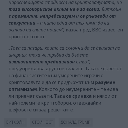
нарастващата стойност на криптовалутата, но
този високорисков актив не е за всеки.
Биткойн
е
променлив, непредсказуем и се ръководи от
спекулации
– и нито една от тях няма да ви
остави да спите нощем“,
казва пред ВВС известен
крипто-експерт.
„Това са пазари, които са склонни да се движат по
инерция, така че трябва да бъдете
изключително предпазливи
с тях“,
предупреждава друг специалист. Така че съветът
на финансистите към умерените играчи с
криптовалута е да се придържат към
разумен
оптимизъм
. Колкото до неумерените – те едва
ли приемат съвети. Така
се сринаха
и някои от
най-големите криптоборси, отвеждайки
шефовете си зад решетките.
БИТКОЙН
СТОЙНОСТ
ДОНАЛД ТРЪМП