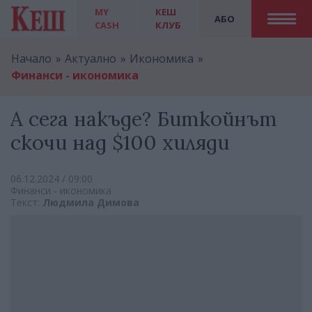
MY
КЕШ
АБО
CASH
КЛУБ
Начало
Актуално
Икономика
Финанси - икономика
А сега накъде? Биткойнът
скочи над $100 хиляди
06.12.2024 / 09:00
Финанси - икономика
Текст:
Людмила Димова