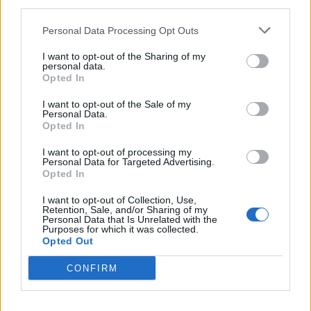
third parties.
Древен храм на почти 900 години
Personal Data Processing Opt Outs
откриха под кафене за сладолед в
Полша
I want to opt-out of the Sharing of my
personal data.
07.08.2026 / 16:00
Opted In
I want to opt-out of the Sale of my
Personal Data.
Opted In
I want to opt-out of processing my
Personal Data for Targeted Advertising.
Opted In
I want to opt-out of Collection, Use,
Retention, Sale, and/or Sharing of my
Personal Data that Is Unrelated with the
Purposes for which it was collected.
Opted Out
CONFIRM
Изкуствен интелект за първи път
създаде нови жизнеспособни вируси