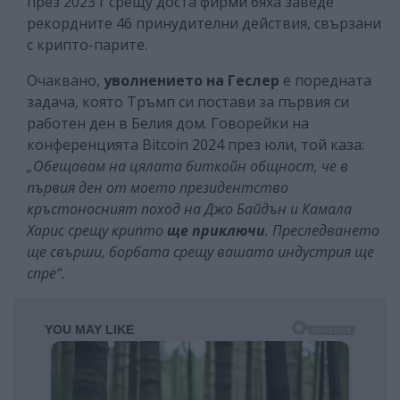
през 2023 г срещу доста фирми бяха заведе
рекордните 46 принудителни действия, свързани
с крипто-парите.
Очаквано,
уволнението на Геслер
е поредната
задача, която Тръмп си постави за първия си
работен ден в Белия дом. Говорейки на
конференцията Bitcoin 2024 през юли, той каза:
„Обещавам на цялата биткойн общност, че в
първия ден от моето президентство
кръстоносният поход на Джо Байдън и Камала
Харис срещу крипто
ще приключи
. Преследването
ще свърши, борбата срещу вашата индустрия ще
спре“.