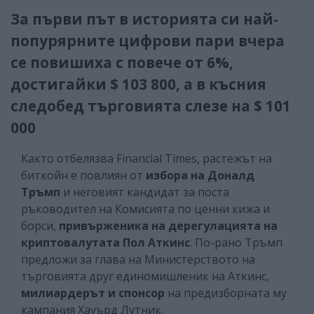
За първи път в историята си най-
попурярните цифрови пари вчера
се повишиха с повече от 6%,
достигайки $ 103 800, а в късния
следобед търговията слезе на $ 101
000
Както отбелязва Financial Times, растежът на
биткойн е повлиян от
избора на Доналд
Тръмп
и неговият кандидат за поста
ръководител на Комисията по ценни кижа и
борси,
привърженика на дерегулацията на
криптовалутата Пол Аткинс
. По-рано Тръмп
предложи за глава на Министерството на
търговията друг единомишленик на Аткинс,
милиардерът и спонсор
на предизборната му
кампания Хауърд Лутник.