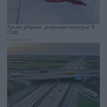
Тръмп забрани „родилния туризъм“ в
САЩ
07.08.2026 / 13:30