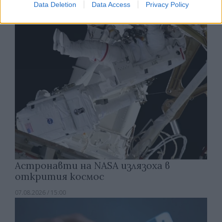
Data Deletion
Data Access
Privacy Policy
07.08.2026 / 15:30
Астронавти на NASA излязоха в
открития космос
07.08.2026 / 15:00