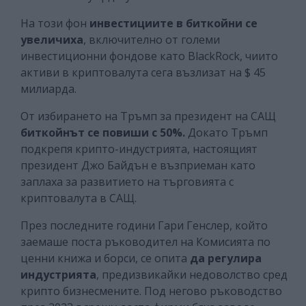
На този фон
инвестициите в биткойни се
увеличиха
, включително от големи
инвестиционни фондове като BlackRock, чиито
активи в криптовалута сега възлизат на $ 45
милиарда.
От избирането на Тръмп за президент на САЩ
биткойнът се повиши с 50%.
Докато Тръмп
подкрепя крипто-индустрията, настоящият
президент Джо Байдън е възприеман като
заплаха за развитието на търговията с
криптовалута в САЩ.
През последните години Гари Генслер, който
заемаше поста ръководител на Комисията по
ценни книжа и борси, се опита
да регулира
индустрията
, предизвикайки недоволство сред
крипто бизнесмените. Под негово ръководство