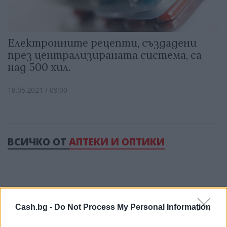
Електронните рецепти, създадени
през централизираната система, са
над 500 хил.
18.05.2021 / 09:00
ВСИЧКО ОТ
АПТЕКИ И ОПТИКИ
Cash.bg -
Do Not Process My Personal Information
Реклама