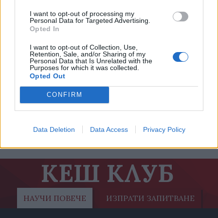
I want to opt-out of processing my
Personal Data for Targeted Advertising.
Opted In
I want to opt-out of Collection, Use,
Retention, Sale, and/or Sharing of my
Personal Data that Is Unrelated with the
Електронните рецепти, създадени
Purposes for which it was collected.
през централизираната система, са
Opted Out
над 500 хил.
CONFIRM
18.05.2021 / 09:00
Data Deletion
Data Access
Privacy Policy
КЕШ КЛУБ
НАУЧИ ПОВЕЧЕ
ИЗПРАТИ ЗАПИТВАНЕ