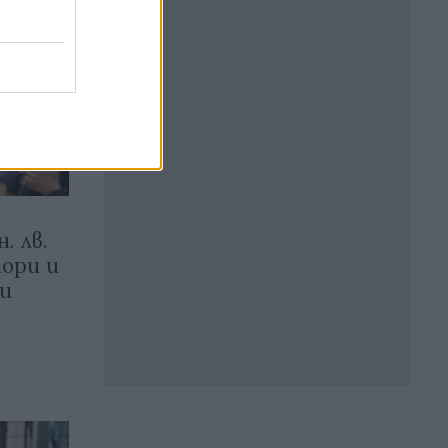
. лв.
ори и
и