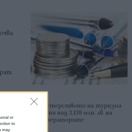
очва
ират
Министерството на туризма
млн.
изплати над 3,139 млн. лв. на
sonal or
туроператорите
ection to
ou may