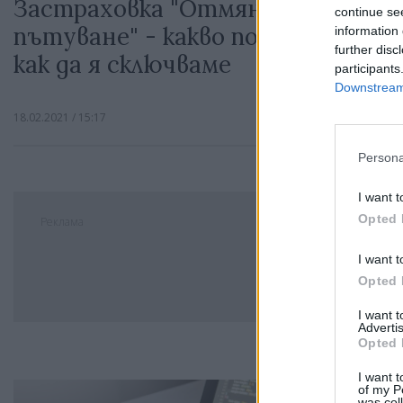
Застраховка "Отмяна на
continue se
пътуване" - какво покрива и
information 
further disc
как да я сключваме
participants
Downstream 
18.02.2021 / 15:17
Persona
I want t
Opted 
Реклама
I want t
Opted 
I want 
Advertis
Opted 
I want t
of my P
was col