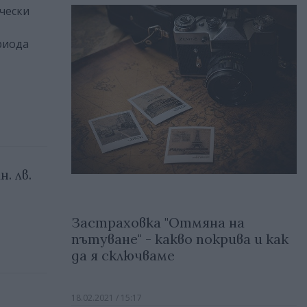
чески
риода
. лв.
Застраховка "Отмяна на
пътуване" - какво покрива и как
да я сключваме
18.02.2021 / 15:17