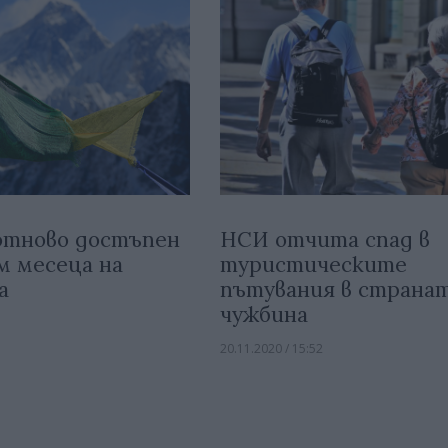
НСИ отчитa спад в
отново достъпен
туристическите
м месеца на
пътувания в странат
а
чужбина
20.11.2020 / 15:52