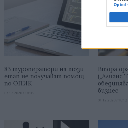
Opted 
Втора ор
83 туроператори на този
(„Алианс 
етап не получават помощ
обединяв
по ОПИК
бизнес
07.12.2020 / 18:05
01.12.2020 / 10:12