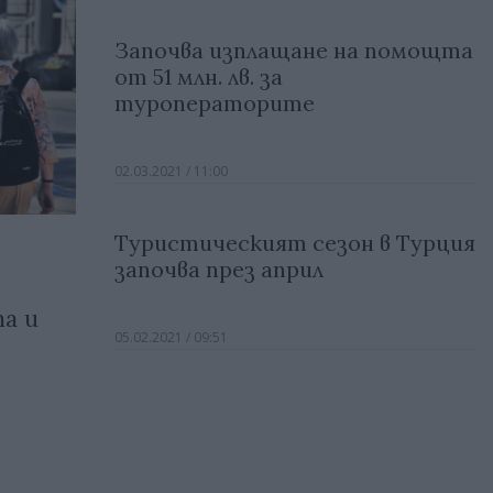
Започва изплащане на помощта
от 51 млн. лв. за
туроператорите
02.03.2021 / 11:00
Туристическият сезон в Турция
започва през април
а и
05.02.2021 / 09:51