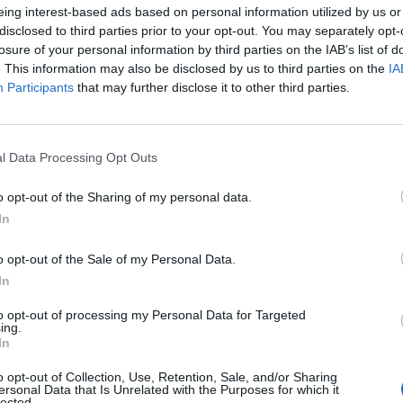
22.12.2020 / 10:27
eing interest-based ads based on personal information utilized by us or
disclosed to third parties prior to your opt-out. You may separately opt-
losure of your personal information by third parties on the IAB’s list of
ООН съобщи какви са загубите за
. This information may also be disclosed by us to third parties on the
IA
туризма от пандемията
Participants
that may further disclose it to other third parties.
18.12.2020 / 08:30
l Data Processing Opt Outs
o opt-out of the Sharing of my personal data.
In
o opt-out of the Sale of my Personal Data.
In
to opt-out of processing my Personal Data for Targeted
ing.
In
o opt-out of Collection, Use, Retention, Sale, and/or Sharing
ersonal Data that Is Unrelated with the Purposes for which it
lected.