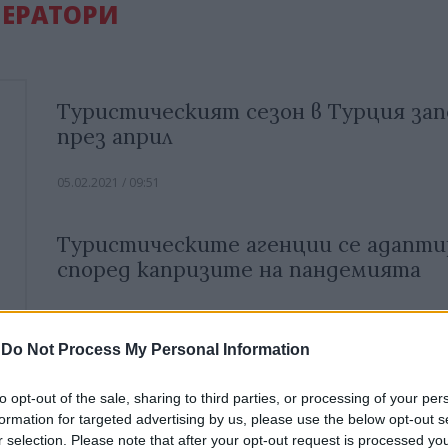
ПЕРАТОРИ
Туристическият сезон в Турция зап
през април
05.02.2021 / 09:51
Туристическите агенции се адапт
според капризите на пандемията
02.01.2021 / 11:07
-
Do Not Process My Personal Information
ЕК одобри държавната помощ от 51 
лв. за туроператорите у нас
to opt-out of the sale, sharing to third parties, or processing of your per
formation for targeted advertising by us, please use the below opt-out s
r selection. Please note that after your opt-out request is processed y