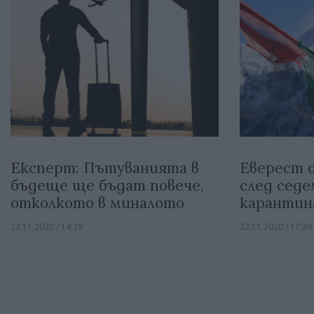
Експерт: Пътуванията в
Eверест 
бъдеще ще бъдат повече,
след седе
отколкото в миналото
карантин
23.11.2020 / 14:39
22.11.2020 / 17:29