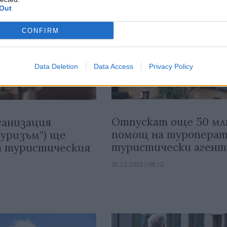
Out
CONFIRM
Data Deletion
Data Access
Privacy Policy
Отпускат още 50 млн
ганизация
помощ на туроперат
Туризъм") ще
туристически агент
а туристическия
01.12.2020 / 08:12