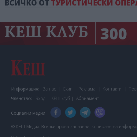
ВСИЧКО ОТ
ТУРИСТИЧЕСКИ ОПЕР
КЕШ КЛУБ
300
Информация:
За нас
Екип
Реклама
Контакти
Пов
Членство:
Вход
КЕШ клуб
Або
намент
Социални медии
© КЕШ Медия. Всички права запазени. Копиране на информац