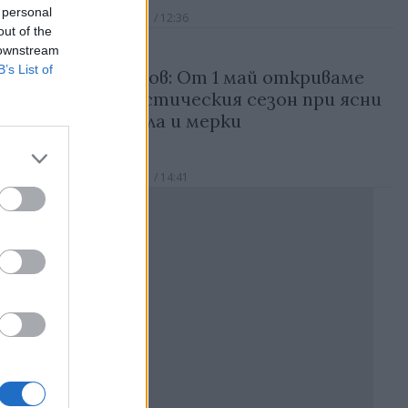
 personal
05.04.2021 / 12:36
out of the
 downstream
B’s List of
Борисов: От 1 май откриваме
туристическия сезон при ясни
правила и мерки
14.03.2021 / 14:41
Реклама