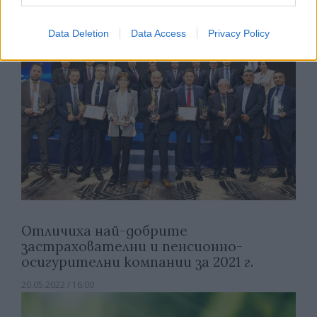
Data Deletion
Data Access
Privacy Policy
Отличиха най-добрите
застрахователни и пенсионно-
осигурителни компании за 2021 г.
20.05.2022 / 16:00