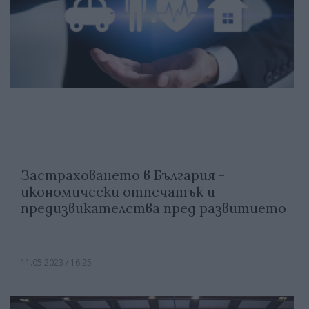
Застраховането в България -
икономически отпечатък и
предизвикателства пред развитието
11.05.2023 / 16:25