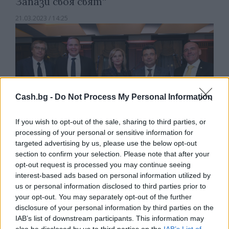
Запази своя свят“
21.03.2023 / 14:25
Cash.bg -
Do Not Process My Personal Information
If you wish to opt-out of the sale, sharing to third parties, or
processing of your personal or sensitive information for
targeted advertising by us, please use the below opt-out
section to confirm your selection. Please note that after your
opt-out request is processed you may continue seeing
interest-based ads based on personal information utilized by
us or personal information disclosed to third parties prior to
Отличиха победителите в конкурса
your opt-out. You may separately opt-out of the further
"Застрахователи за обществото
disclosure of your personal information by third parties on the
2022"
IAB’s list of downstream participants. This information may
also be disclosed by us to third parties on the
IAB’s List of