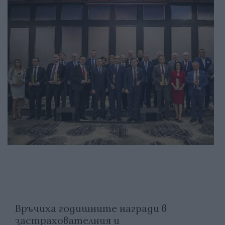
Връчиха годишните награди в
застрахователния и