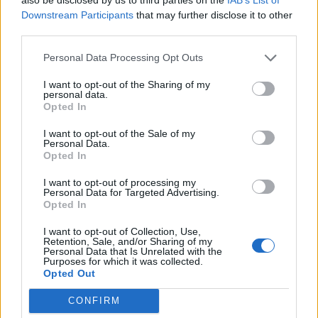
06.10.2022 / 11:38
Downstream Participants
that may further disclose it to other
third parties.
Personal Data Processing Opt Outs
I want to opt-out of the Sharing of my
personal data.
Opted In
I want to opt-out of the Sale of my
Personal Data.
Opted In
I want to opt-out of processing my
Personal Data for Targeted Advertising.
Opted In
I want to opt-out of Collection, Use,
Retention, Sale, and/or Sharing of my
Днес официално бе открита
Personal Data that Is Unrelated with the
Purposes for which it was collected.
юбилейната изложба "140 години
Opted Out
застраховане в България
CONFIRM
19.09.2022 / 20:14