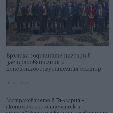
Връчиха годишните награди в
застрахователния и
пенсионноосигурителния сектор
18.05.2023 / 17:30
Застраховането в България -
икономически отпечатък и
предизвикателства пред развитието