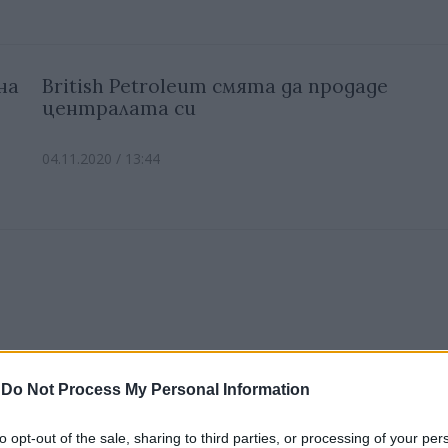
на
British Petroleum смята да продаде
централата си
04.11.2020 / 13:44
Deutsche Bank ще затвори 20% от
-
Do Not Process My Personal Information
клоновете си в Германия заради
пандемията
to opt-out of the sale, sharing to third parties, or processing of your per