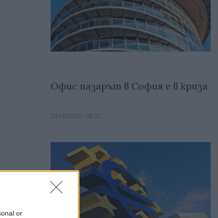
Офис пазарът в София е в криза
23.10.2020 / 08:32
sonal or