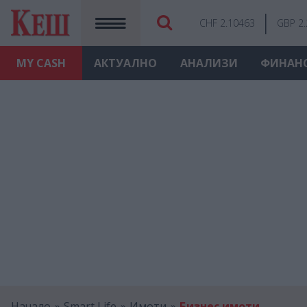
CHF 2.10463
GBP 2
MY
CASH
АКТУАЛНО
АНАЛИЗИ
ФИНАН
Начало
Smart Life
Имоти
Бизнес имоти