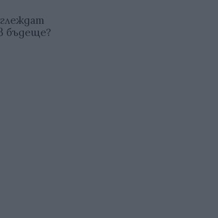
зглеждат
в бъдеще?