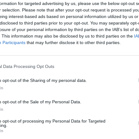
formation for targeted advertising by us, please use the below opt-out s
22.09.2020 / 15:52
r selection. Please note that after your opt-out request is processed y
eing interest-based ads based on personal information utilized by us or
disclosed to third parties prior to your opt-out. You may separately opt-
Оригиналният дизайн на магазина н
losure of your personal information by third parties on the IAB’s list of
Apple в Банкок
. This information may also be disclosed by us to third parties on the
IA
Participants
that may further disclose it to other third parties.
12.09.2020 / 14:15
6 начина да оптимизираме домашни
l Data Processing Opt Outs
офис
o opt-out of the Sharing of my personal data.
02.09.2020 / 13:29
In
Фън шуй офис: минимум стрес и
o opt-out of the Sale of my Personal Data.
максимум продуктивност
In
24.08.2020 / 13:44
to opt-out of processing my Personal Data for Targeted
ing.
In