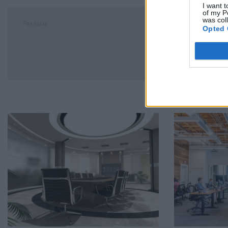
I want t
of my P
was col
Реклама
Opted 