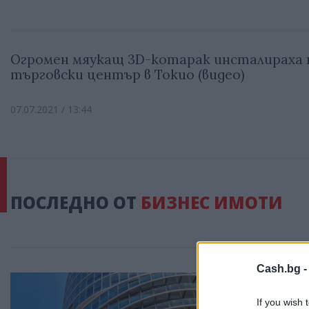
Огромен мяукащ 3D-котарак инсталираха 
търговски център в Токио (видео)
07.07.2021 / 13:44
ПОСЛЕДНО ОТ
БИЗНЕС ИМОТИ
Cash.bg 
If you wish 