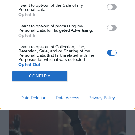
I want to opt-out of the Sale of my
Personal Data.
Opted In
I want to opt-out of processing my
Personal Data for Targeted Advertising.
Opted In
Джонсън призовава британците към
I want to opt-out of Collection, Use,
по-здравословен живот
Retention, Sale, and/or Sharing of my
Personal Data that Is Unrelated with the
Purposes for which it was collected.
30.07.2020 / 12:45
Opted Out
CONFIRM
Data Deletion
Data Access
Privacy Policy