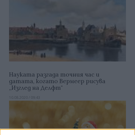
Науката разгада точния час и
датата, когато Вермеер рисува
„Изглед на Делфт"
10.08.2020 / 09:43