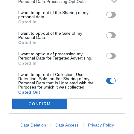
Personal Data Processing Opt Outs
I want to opt-out of the Sharing of my
personal data.
Opted In
I want to opt-out of the Sale of my
Personal Data.
Opted In
I want to opt-out of processing my
Personal Data for Targeted Advertising.
Opted In
I want to opt-out of Collection, Use,
Retention, Sale, and/or Sharing of my
Защо по време на стрес постоянно
Personal Data that Is Unrelated with the
сме гладни? Как да не преяждаме?
Purposes for which it was collected.
Opted Out
02.04.2021 / 15:27
CONFIRM
Data Deletion
Data Access
Privacy Policy