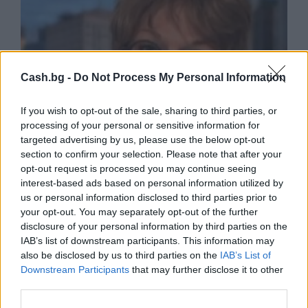
Cash.bg -
Do Not Process My Personal Information
If you wish to opt-out of the sale, sharing to third parties, or
processing of your personal or sensitive information for
targeted advertising by us, please use the below opt-out
section to confirm your selection. Please note that after your
opt-out request is processed you may continue seeing
interest-based ads based on personal information utilized by
us or personal information disclosed to third parties prior to
Amnesty International: Пандемията
your opt-out. You may separately opt-out of the further
рязко оголи мащабите на
disclosure of your personal information by third parties on the
неравенството
IAB’s list of downstream participants. This information may
also be disclosed by us to third parties on the
IAB’s List of
07.04.2021 / 13:15
Downstream Participants
that may further disclose it to other
third parties.