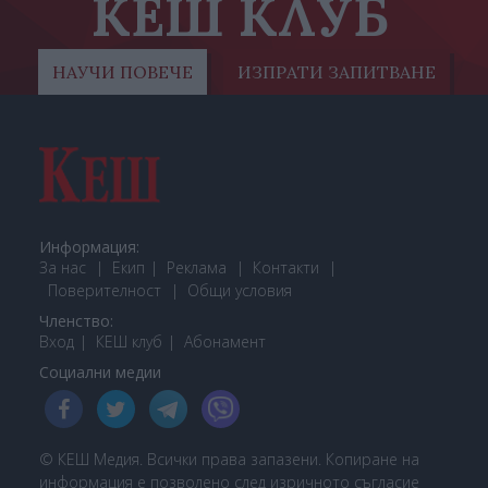
КЕШ КЛУБ
НАУЧИ ПОВЕЧЕ
ИЗПРАТИ ЗАПИТВАНЕ
Информация:
За нас
Екип
Реклама
Контакти
Поверителност
Общи условия
Членство:
Вход
КЕШ клуб
Або
намент
Социални медии
© КЕШ Медия. Всички права запазени. Копиране на
информация е позволено след изричното съгласие