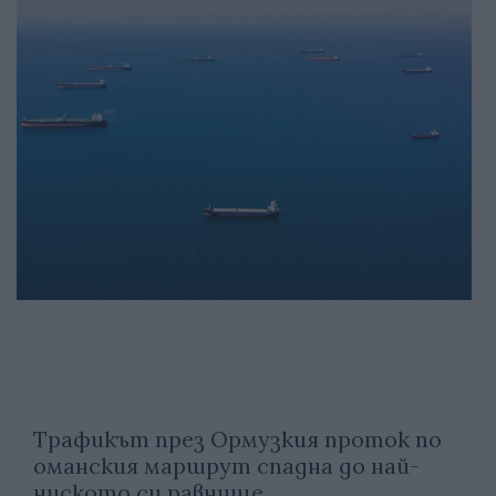
Трафикът през Ормузкия проток по
оманския маршрут спадна до най-
ниското си равнище