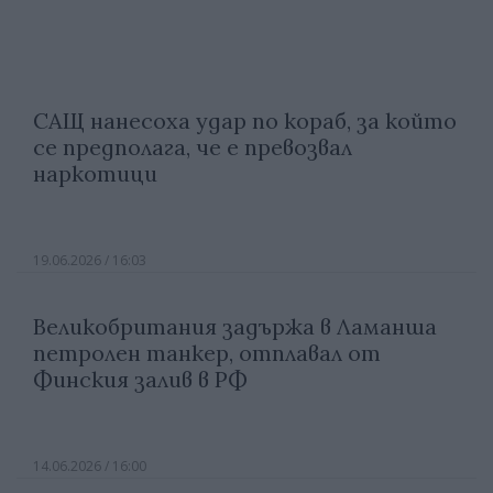
САЩ нанесоха удар по кораб, за който
се предполага, че е превозвал
наркотици
19.06.2026 / 16:03
Великобритания задържа в Ламанша
петролен танкер, отплавал от
Финския залив в РФ
14.06.2026 / 16:00