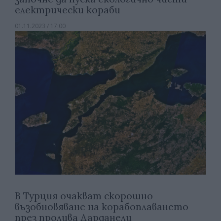
електрически кораби
01.11.2023 / 17:00
В Турция очакват скорошно
възобновяване на корабоплаването
през пролива Дарданели