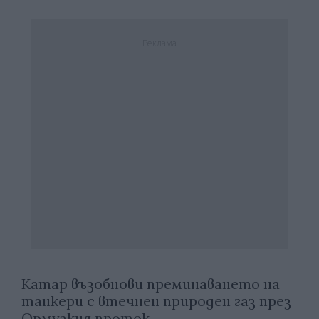
Реклама
Катар възобнови преминаването на
танкери с втечнен природен газ през
Ормузкия проток