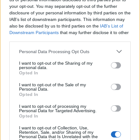
your opt-out. You may separately opt-out of the further
disclosure of your personal information by third parties on the
Обработката на документите в
IAB’s list of downstream participants. This information may
пристанищата Бургас и Варна вече е
also be disclosed by us to third parties on the
IAB’s List of
изцяло електронна
Downstream Participants
that may further disclose it to other
third parties.
14.11.2023 / 13:44
Personal Data Processing Opt Outs
I want to opt-out of the Sharing of my
personal data.
Opted In
I want to opt-out of the Sale of my
Personal Data.
Opted In
I want to opt-out of processing my
Personal Data for Targeted Advertising.
Opted In
I want to opt-out of Collection, Use,
Retention, Sale, and/or Sharing of my
Personal Data that Is Unrelated with the