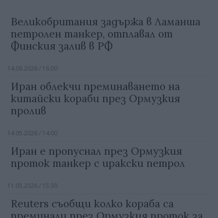
Великобритания задържа в Ламанша
петролен танкер, отплавал от
Финския залив в РФ
14.06.2026 / 16:00
Иран облекчи преминаването на
китайски кораби през Ормузкия
пролив
14.05.2026 / 14:00
Иран е пропуснал през Ормузкия
проток танкер с иракски петрол
11.05.2026 / 15:30
Reuters съобщи колко кораба са
преминали през Ормузкия проток за