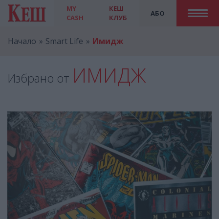
MY
КЕШ
АБО
CASH
КЛУБ
Начало
Smart Life
Имидж
ИМИДЖ
Избрано от