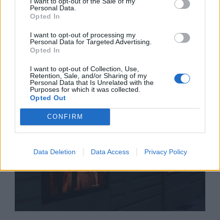
I want to opt-out of the Sale of my
Personal Data.
Opted In
I want to opt-out of processing my
Personal Data for Targeted Advertising.
Доналд Тръмп обува американците
Opted In
19.02.2024 / 10:00
I want to opt-out of Collection, Use,
Retention, Sale, and/or Sharing of my
Personal Data that Is Unrelated with the
Purposes for which it was collected.
Opted Out
CONFIRM
Data Deletion
Data Access
Privacy Policy