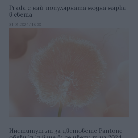
Prada e най-популярната модна марка
в света
31.01.2024 / 18:00
Институтът за цветовете Pantone
обяви къкъв ще бъде цветът на 2024