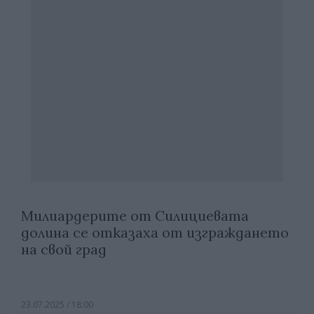
Милиардерите от Силициевата
долина се отказаха от изграждането
на свой град
23.07.2025 / 18:00