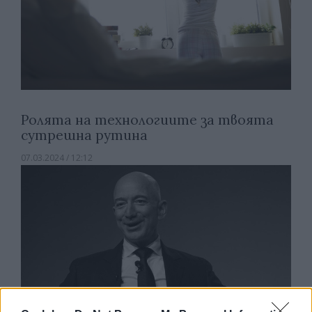
Ролята на технологиите за твоята
сутрешна рутина
07.03.2024 / 12:12