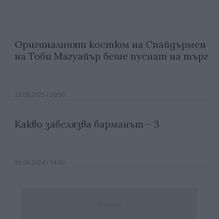
Оригиналният костюм на Спайдърмен
на Тоби Магуайър беше пуснат на търг
23.08.2025 / 20:00
Какво забелязва барманът – 3
30.06.2024 / 18:00
Реклама