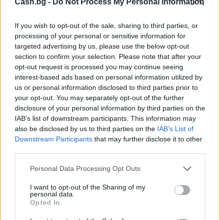
Cash.bg -
Do Not Process My Personal Information
If you wish to opt-out of the sale, sharing to third parties, or
processing of your personal or sensitive information for
targeted advertising by us, please use the below opt-out
section to confirm your selection. Please note that after your
Основателят на Amazon Безос отново
opt-out request is processed you may continue seeing
изпревари Мъск в списъка с най-
interest-based ads based on personal information utilized by
богатите хора в света
us or personal information disclosed to third parties prior to
your opt-out. You may separately opt-out of the further
05.03.2024 / 11:00
disclosure of your personal information by third parties on the
IAB’s list of downstream participants. This information may
also be disclosed by us to third parties on the
IAB’s List of
Downstream Participants
that may further disclose it to other
third parties.
Personal Data Processing Opt Outs
I want to opt-out of the Sharing of my
personal data.
Opted In