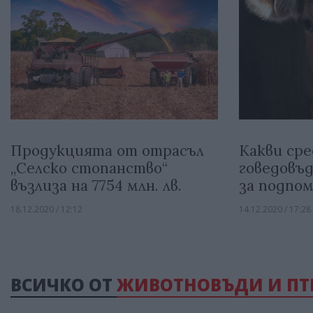
Продукцията от отрасъл
Какви сре
„Селско стопанство“
говедовъ
възлиза на 7754 млн. лв.
за подпом
18.12.2020 / 12:12
14.12.2020 / 17:28
ВСИЧКО ОТ
ЖИВОТНОВЪДИ И П