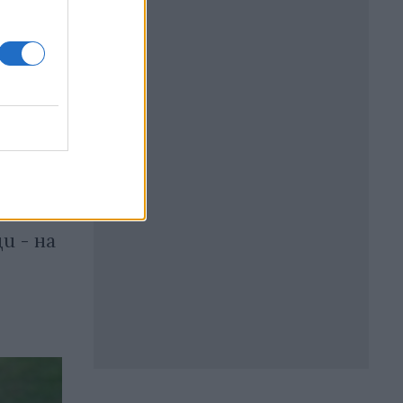
и - на