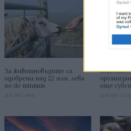
Opted 
I want t
of my P
was col
Opted 
За животновъдите са
Животно
одобрени над 22 млн. лева
организа
по de minimis
още субс
28.01.2021 / 09:00
26.01.2021 / 12:00