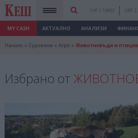
CHF 2.10463
GBP 2
MY
CASH
АКТУАЛНО
АНАЛИЗИ
ФИНАН
Начало
Суровини
Агро
Животновъди и птице
Избрано от
ЖИВОТНОВ