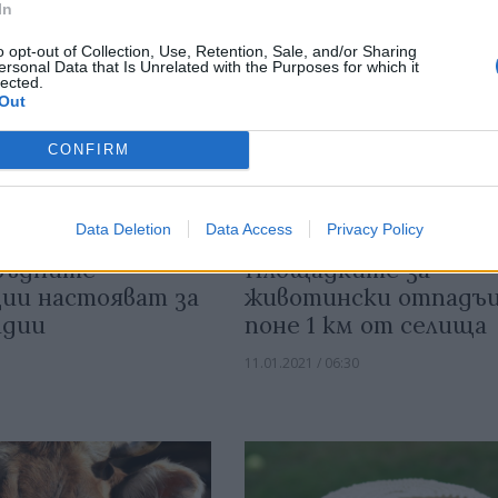
In
o opt-out of Collection, Use, Retention, Sale, and/or Sharing
ersonal Data that Is Unrelated with the Purposes for which it
lected.
Out
CONFIRM
Data Deletion
Data Access
Privacy Policy
Площадките за
въдните
животински отпадъц
ции настояват за
поне 1 км от селища
идии
11.01.2021 / 06:30