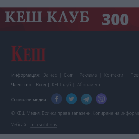
КЕШ КЛУБ
300
Информация:
За нас
Екип
Реклама
Контакти
Пов
Членство:
Вход
КЕШ клуб
Або
намент
Социални медии
© КЕШ Медия. Всички права запазени. Копиране на информац
Уебсайт:
min.solutions