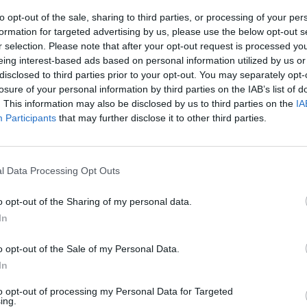
09.02.2021 / 10:00
to opt-out of the sale, sharing to third parties, or processing of your per
formation for targeted advertising by us, please use the below opt-out s
Започва приемът по de minimis за
r selection. Please note that after your opt-out request is processed y
изхранване на животни
eing interest-based ads based on personal information utilized by us or
disclosed to third parties prior to your opt-out. You may separately opt-
losure of your personal information by third parties on the IAB’s list of
02.02.2021 / 08:00
. This information may also be disclosed by us to third parties on the
IA
Participants
that may further disclose it to other third parties.
l Data Processing Opt Outs
o opt-out of the Sharing of my personal data.
In
o opt-out of the Sale of my Personal Data.
In
to opt-out of processing my Personal Data for Targeted
ing.