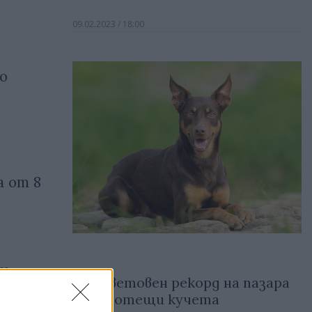
09.02.2023 / 18:00
о
 от 8
ви
Нов световен рекорд на пазара
за работещи кучета