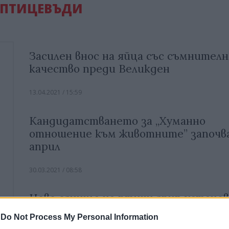
 ПТИЦЕВЪДИ
Засилен внос на яйца със съмнителн
качество преди Великден
13.04.2021 / 15:59
Kандидатстването за „Хуманно
отношение към животните” започва
април
30.03.2021 / 08:58
Ново огнище на птичи грип устано
БАБХ в Плевенско
-
Do Not Process My Personal Information