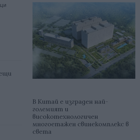
ици
тещи
В Китай е изграден най-
големият и
високотехнологичен
многоетажен свинекомплекс в
света