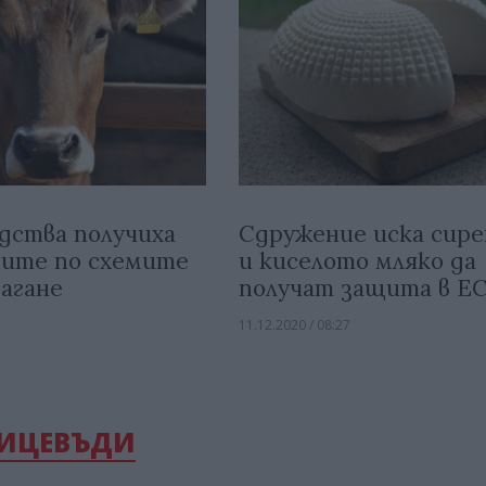
дства получиха
Сдружение иска сир
дите по схемите
и киселото мляко да
агане
получат защита в Е
11.12.2020 / 08:27
ТИЦЕВЪДИ