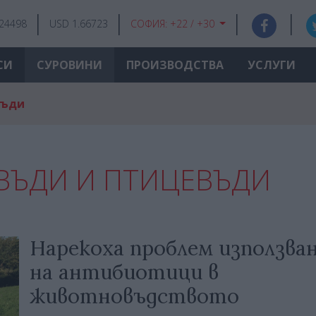
.24498
USD 1.66723
СОФИЯ:
+22 / +30
СИ
СУРОВИНИ
ПРОИЗВОДСТВА
УСЛУГИ
въди
ЪДИ И ПТИЦЕВЪДИ
Нарекоха проблем използва
на антибиотици в
животновъдството