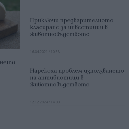
Приключи предварителното
класиране за инвестиции в
животновъдството
16.04.2021 / 10:58
енето
Нарекоха проблем използването
С
на антибиотици в
животновъдството
12.12.2024 / 14:00