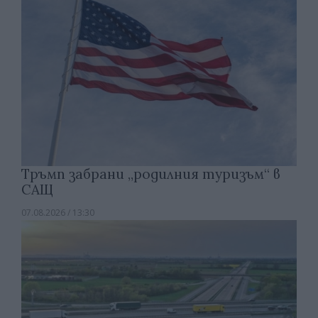
Тръмп забрани „родилния туризъм“ в
САЩ
07.08.2026 / 13:30