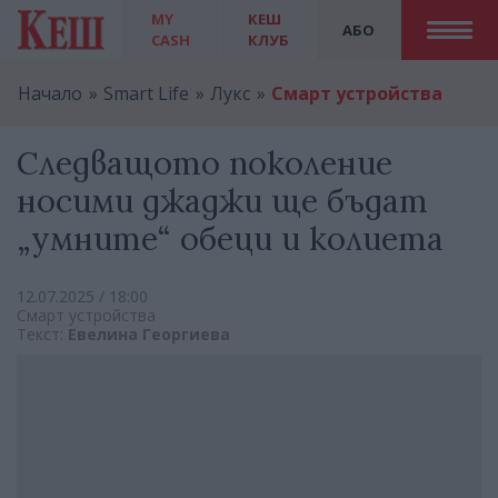
MY
КЕШ
АБО
CASH
КЛУБ
Начало
Smart Life
Лукс
Смарт устройства
Следващото поколение
носими джаджи ще бъдат
„умните“ обеци и колиета
12.07.2025 / 18:00
Смарт устройства
Текст:
Евелина Георгиева