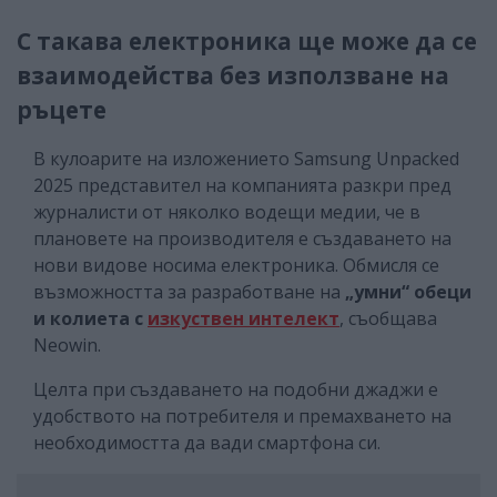
С такава електроника ще може да се
взаимодейства без използване на
ръцете
В кулоарите на изложението Samsung Unpacked
2025 представител на компанията разкри пред
журналисти от няколко водещи медии, че в
плановете на производителя е създаването на
нови видове носима електроника. Обмисля се
възможността за разработване на
„умни“ обеци
и колиета с
изкуствен интелект
, съобщава
Neowin.
Целта при създаването на подобни джаджи е
удобството на потребителя и премахването на
необходимостта да вади смартфона си.