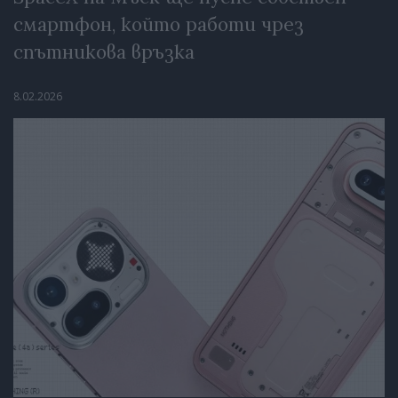
смартфон, който работи чрез
спътникова връзка
8.02.2026