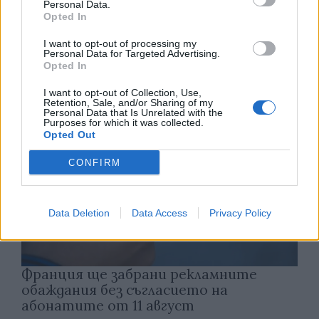
Personal Data.
Астронавти на NASA излязоха в
Opted In
открития космос
I want to opt-out of processing my
07.08.2026 / 15:00
Personal Data for Targeted Advertising.
Opted In
I want to opt-out of Collection, Use,
Retention, Sale, and/or Sharing of my
Personal Data that Is Unrelated with the
Purposes for which it was collected.
Opted Out
CONFIRM
Data Deletion
Data Access
Privacy Policy
Франция ще забрани рекламните
обаждания без съгласието на
абонатите от 11 август