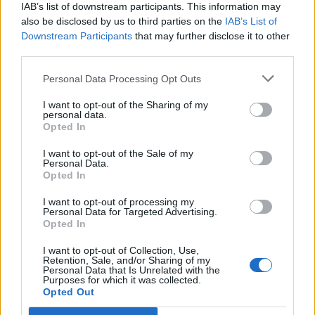
IAB’s list of downstream participants. This information may
изкуствения интелект върху
also be disclosed by us to third parties on the
IAB’s List of
икономиката
Downstream Participants
that may further disclose it to other
19.12.2025 / 18:00
third parties.
Personal Data Processing Opt Outs
I want to opt-out of the Sharing of my
personal data.
Opted In
I want to opt-out of the Sale of my
Personal Data.
Opted In
I want to opt-out of processing my
Personal Data for Targeted Advertising.
Opted In
I want to opt-out of Collection, Use,
Retention, Sale, and/or Sharing of my
Personal Data that Is Unrelated with the
Purposes for which it was collected.
Китай намали изоставането си в
Opted Out
областта на ИИ спрямо САЩ от 3