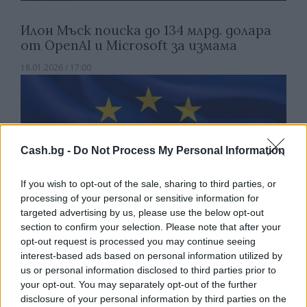
Илон Мъск поиска до 134 млрд. долара
от OpenAI и Microsoft за измама
18.01.2026 / 17:00
Cash.bg -
Do Not Process My Personal Information
If you wish to opt-out of the sale, sharing to third parties, or
processing of your personal or sensitive information for
targeted advertising by us, please use the below opt-out
section to confirm your selection. Please note that after your
opt-out request is processed you may continue seeing
interest-based ads based on personal information utilized by
us or personal information disclosed to third parties prior to
your opt-out. You may separately opt-out of the further
disclosure of your personal information by third parties on the
В Европа оцениха влиянието на