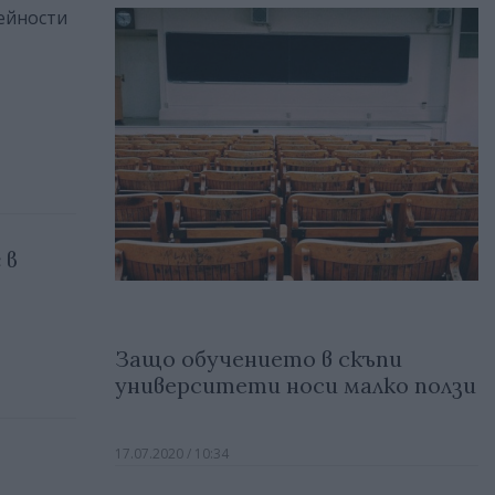
дейности
 в
Защо обучението в скъпи
университети носи малко ползи
17.07.2020 / 10:34