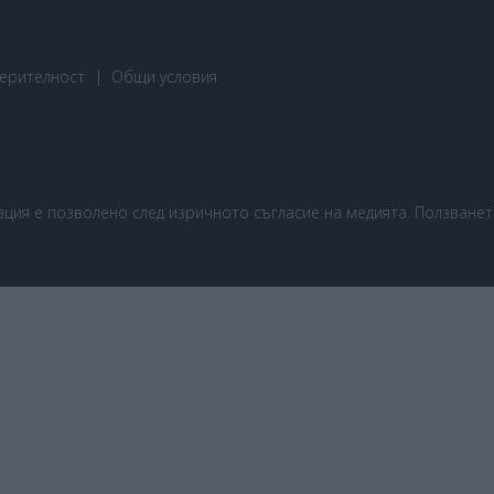
ерителност
Общи условия
ия е позволено след изричното съгласие на медията. Ползването