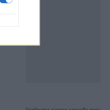
Учебната година започва днес