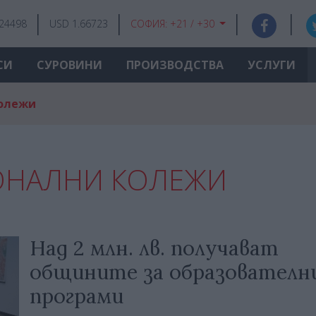
.24498
USD 1.66723
СОФИЯ:
+21 / +30
СИ
СУРОВИНИ
ПРОИЗВОДСТВА
УСЛУГИ
олежи
ОНАЛНИ КОЛЕЖИ
Над 2 млн. лв. получават
общините за образователн
програми