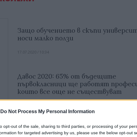
Защо обучението в скъпи универси
носи малко ползи
17.07.2020 / 10:34
Давос 2020: 65% от бъдещите
първокласници ще работят професи
които все още не съществуват
03.06.2020 / 20:01
-
Do Not Process My Personal Information
to opt-out of the sale, sharing to third parties, or processing of your per
При затворени университети все п
formation for targeted advertising by us, please use the below opt-out s