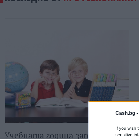
Cash.bg 
If you wish 
Учебната година започва днес
sensitive in