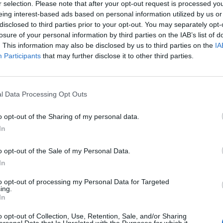
студенти обмислят да си вземат г
r selection. Please note that after your opt-out request is processed y
отпуск
eing interest-based ads based on personal information utilized by us or
disclosed to third parties prior to your opt-out. You may separately opt-
losure of your personal information by third parties on the IAB’s list of
14.05.2020 / 14:21
. This information may also be disclosed by us to third parties on the
IA
Participants
that may further disclose it to other third parties.
l Data Processing Opt Outs
o opt-out of the Sharing of my personal data.
In
o opt-out of the Sale of my Personal Data.
In
to opt-out of processing my Personal Data for Targeted
ing.
In
ОЛЕЖИ
o opt-out of Collection, Use, Retention, Sale, and/or Sharing
ersonal Data that Is Unrelated with the Purposes for which it