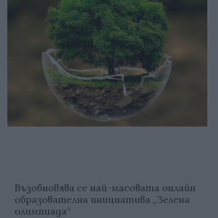
Възобновява се най-масовата онлайн
образователна инициатива „Зелена
олимпиада“