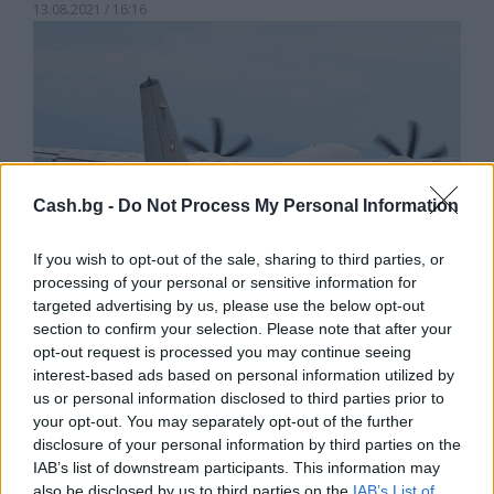
13.08.2021 / 16:16
Cash.bg -
Do Not Process My Personal Information
If you wish to opt-out of the sale, sharing to third parties, or
processing of your personal or sensitive information for
targeted advertising by us, please use the below opt-out
section to confirm your selection. Please note that after your
opt-out request is processed you may continue seeing
interest-based ads based on personal information utilized by
Заразените в чужбина ученици ще се
us or personal information disclosed to third parties prior to
приберат в Благоевград със
your opt-out. You may separately opt-out of the further
съдействието на МОН
disclosure of your personal information by third parties on the
IAB’s list of downstream participants. This information may
11.08.2021 / 14:52
also be disclosed by us to third parties on the
IAB’s List of