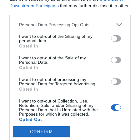
Downstream Participants
that may further disclose it to other
third parties.
Personal Data Processing Opt Outs
I want to opt-out of the Sharing of my
personal data.
Opted In
I want to opt-out of the Sale of my
Personal Data.
Opted In
I want to opt-out of processing my
Personal Data for Targeted Advertising.
Opted In
Учениците ще бъдат осигурени с още
I want to opt-out of Collection, Use,
Retention, Sale, and/or Sharing of my
20 хил. устройства за обучение от
Personal Data that Is Unrelated with the
Purposes for which it was collected.
разстояние
Opted Out
10.08.2021 / 14:19
CONFIRM