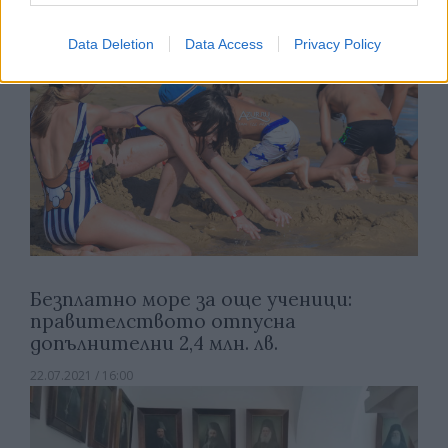
Data Deletion
Data Access
Privacy Policy
Безплатно море за още ученици:
правителството отпусна
допълнителни 2,4 млн. лв.
22.07.2021 / 16:00