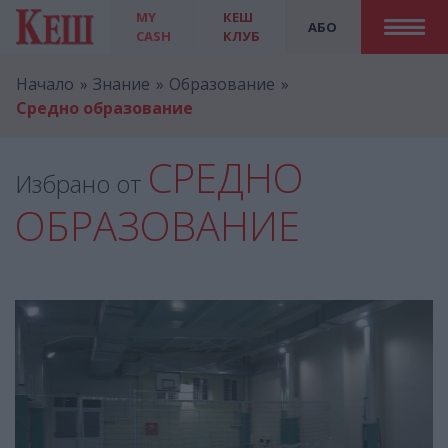
MY
КЕШ
АБО
CASH
КЛУБ
Начало
Знание
Образование
Средно образование
СРЕДНО
Избрано от
ОБРАЗОВАНИЕ