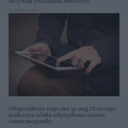
получат училищни автобуси
16.08.2021 / 14:09
Обществена поръчка за над 24 хиляди
таблета обяви образователното
министерство