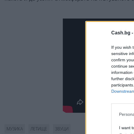
Cash.bg 
If you wish 
sensitive in
confirm you
continue se
information 
further disc
participants
Downstream 
Persona
I want t
МУЗИКА
ЛЕТИЩЕ
ЗВУЦИ