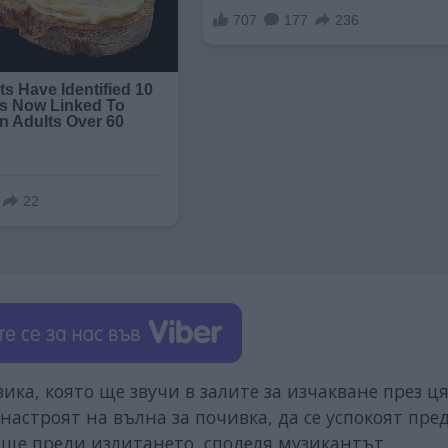
ка, която ще звучи в залите за изчакване през ц
 настроят на вълна за почивка, да се успокоят пре
още преди излитането, споделя музикантът.