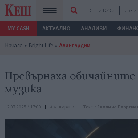
CHF 2.10463
GBP 2
MY
CASH
АКТУАЛНО
АНАЛИЗИ
ФИНАН
Начало
Bright Life
Авангардни
Превърнаха обичайните 
музика
12.07.2025 / 17:00
Авангардни
Текст:
Евелина Георгие