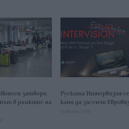
Мюнхен затвори
Руската Интервизия с
 път в рамките на
кани да засенчи Еврови
16.09.2025 / 17:00
30