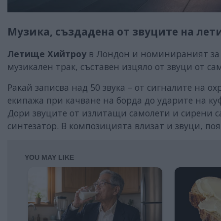
Музика, създадена от звуците на ле
Летище Хийтроу
в Лондон и номинираният за 
музикален трак, съставен изцяло от звуци от с
Ракай записва над 50 звука – от сигналите на о
екипажа при качване на борда до ударите на ку
Дори звуците от излитащи самолети и сирени с
синтезатор. В композицията влизат и звуци, по