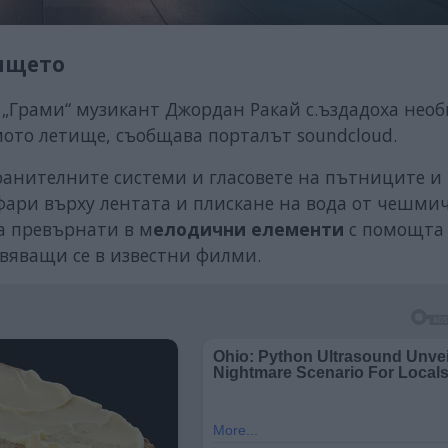
тището
„Грами“ музикант Джордан Ракай с.ъздадоха нео
амото летище, съобщава порталът soundcloud.
хранителните системи и гласовете на пътниците и
фари върху лентата и плискане на вода от чешмич
а превърнати в м
елодични елементи
с помощта
явяващи се в известни филми.