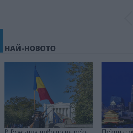
НАЙ-НОВОТО
В Румъния нивото на река
Пекин е о