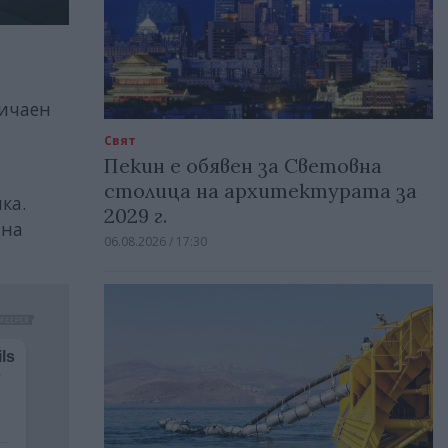
бичаен
Свят
Пекин е обявен за Световна
столица на архитектурата за
ка.
2029 г.
 на
06.08.2026 / 17:30