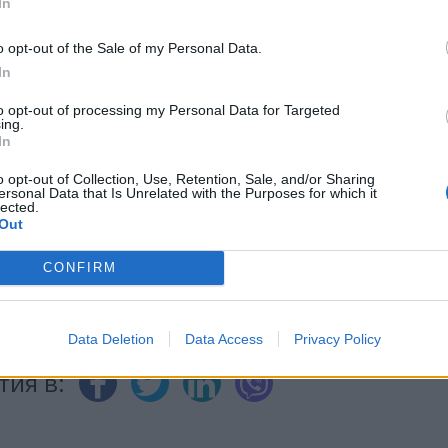
In
o opt-out of the Sale of my Personal Data.
ИЧКИ НОВИНИ »
In
to opt-out of processing my Personal Data for Targeted
ing.
In
М
Последвайте ни във
ВАЙ
o opt-out of Collection, Use, Retention, Sale, and/or Sharing
ersonal Data that Is Unrelated with the Purposes for which it
lected.
Out
facebook
CONFIRM
А
ВЪВ
Data Deletion
Data Access
Privacy Policy
тия в: