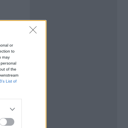
sonal or
ection to
ou may
 personal
out of the
 downstream
B’s List of