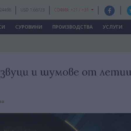
.24498
USD 1.66723
СОФИЯ:
+21 / +31
СИ
СУРОВИНИ
ПРОИЗВОДСТВА
УСЛУГИ
звуци и шумове от лети
ва