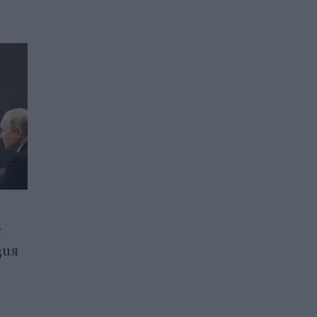
е
Създадоха първия в
зия
историята музикален
албум на основата на
записи от сеизмични вълни
14.06.2025 / 15:00