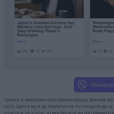
Тракът е замислен като релаксираща фонова музи
лято. Целта му е да помогне на пътниците да се
полета и да усетят атмосферата на пътуването 