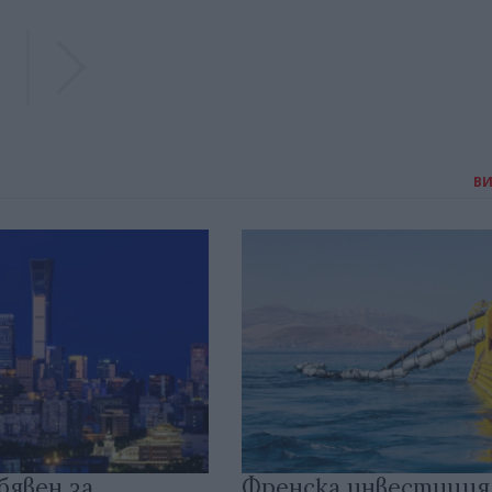
Previous
Previous
В
бявен за
Френска инвестиция