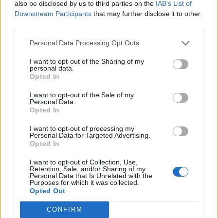
also be disclosed by us to third parties on the
IAB’s List of
закупуване на жп билети
Downstream Participants
that may further disclose it to other
05.12.2024 / 17:00
third parties.
Personal Data Processing Opt Outs
I want to opt-out of the Sharing of my
personal data.
Opted In
I want to opt-out of the Sale of my
Personal Data.
Opted In
I want to opt-out of processing my
Personal Data for Targeted Advertising.
Opted In
I want to opt-out of Collection, Use,
Retention, Sale, and/or Sharing of my
Personal Data that Is Unrelated with the
Purposes for which it was collected.
Започват промени в железопътния
Opted Out
транспорт у нас
CONFIRM
02.12.2024 / 18:30