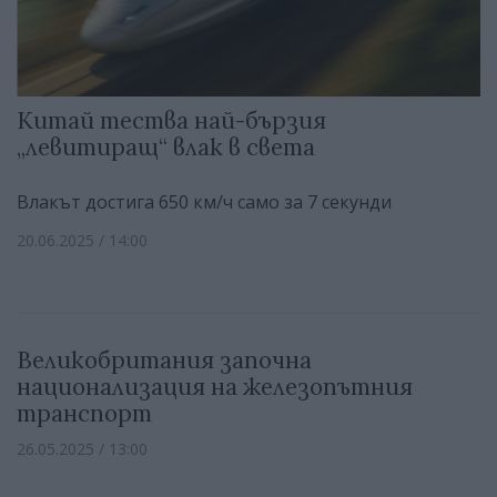
Китай тества най-бързия
„левитиращ“ влак в света
Влакът достига 650 км/ч само за 7 секунди
20.06.2025 / 14:00
Великобритания започна
национализация на железопътния
транспорт
26.05.2025 / 13:00