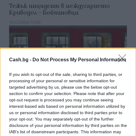
Тежък инцидент в междугарието
Криводол - Бойчиновци
16.12.2024 / 14:00
Cash.bg -
Do Not Process My Personal Information
If you wish to opt-out of the sale, sharing to third parties, or
processing of your personal or sensitive information for
targeted advertising by us, please use the below opt-out
section to confirm your selection. Please note that after your
opt-out request is processed you may continue seeing
interest-based ads based on personal information utilized by
us or personal information disclosed to third parties prior to
your opt-out. You may separately opt-out of the further
disclosure of your personal information by third parties on the
Над 162 000 са активните
IAB’s list of downstream participants. This information may
потребители на системата за онлайн