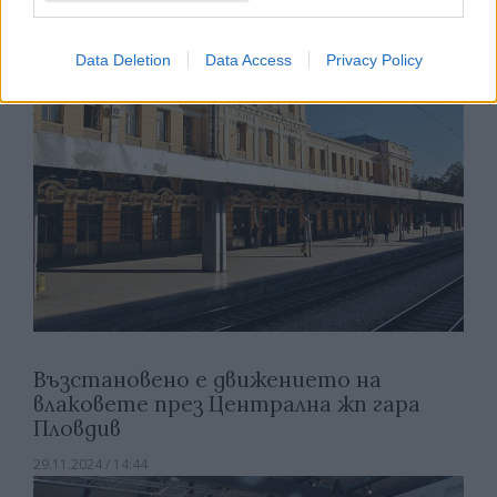
Data Deletion
Data Access
Privacy Policy
Възстановено е движението на
влаковете през Централна жп гара
Пловдив
29.11.2024 / 14:44