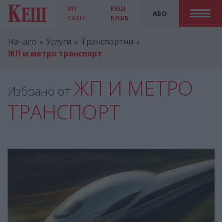
MY
КЕШ
АБО
CASH
КЛУБ
Начало
Услуги
Транспортни
ЖП и метро транспорт
ЖП И МЕТРО
Избрано от
ТРАНСПОРТ