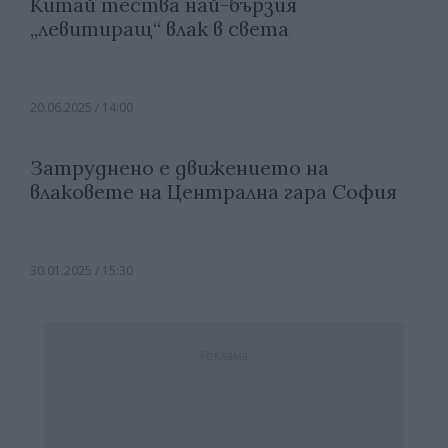
Китай тества най-бързия
„левитиращ“ влак в света
20.06.2025 / 14:00
Затруднено е движението на
влаковете на Централна гара София
30.01.2025 / 15:30
Реклама