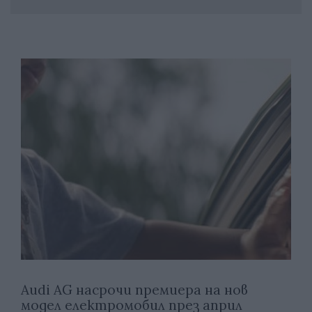
Audi AG насрочи премиера на нов
модел електромобил през април