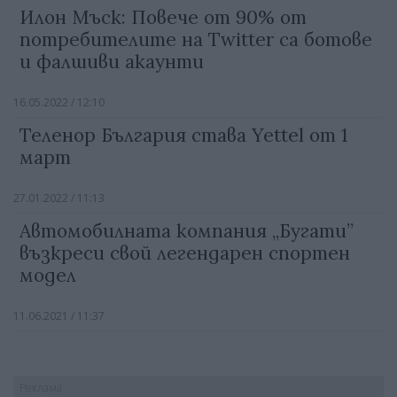
Илон Мъск: Повече от 90% от
потребителите на Twitter са ботове
и фалшиви акаунти
16.05.2022 / 12:10
Теленор България става Yettel от 1
март
27.01.2022 / 11:13
Автомобилната компания „Бугати”
възкреси свой легендарен спортен
модел
11.06.2021 / 11:37
Реклама