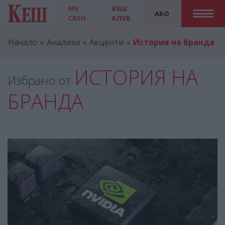
MY
КЕШ
АБО
CASH
КЛУБ
Начало
Анализи
Акценти
История на бранда
ИСТОРИЯ НА
Избрано от
БРАНДА