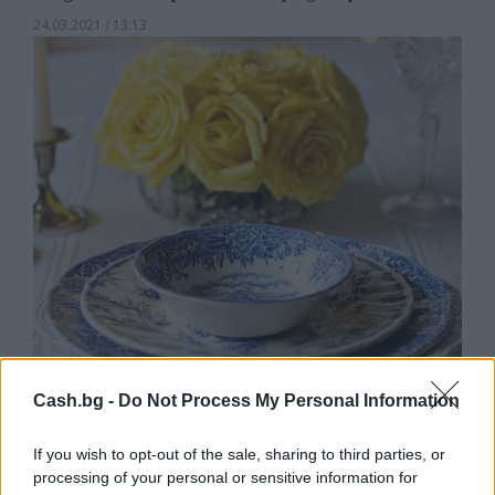
24.03.2021 / 13:13
Cash.bg -
Do Not Process My Personal Information
Най-известните исторически
ресторанти в Европа
If you wish to opt-out of the sale, sharing to third parties, or
31.01.2021 / 11:45
processing of your personal or sensitive information for