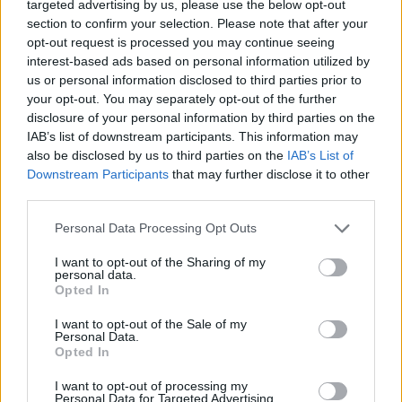
targeted advertising by us, please use the below opt-out
section to confirm your selection. Please note that after your
opt-out request is processed you may continue seeing
interest-based ads based on personal information utilized by
us or personal information disclosed to third parties prior to
your opt-out. You may separately opt-out of the further
disclosure of your personal information by third parties on the
IAB’s list of downstream participants. This information may
also be disclosed by us to third parties on the
IAB’s List of
Downstream Participants
that may further disclose it to other
third parties.
Personal Data Processing Opt Outs
I want to opt-out of the Sharing of my
personal data.
Защо брандовете създават "небрежен"
Opted In
креатив
I want to opt-out of the Sale of my
10.11.2020 / 16:15
Personal Data.
Opted In
I want to opt-out of processing my
Personal Data for Targeted Advertising.