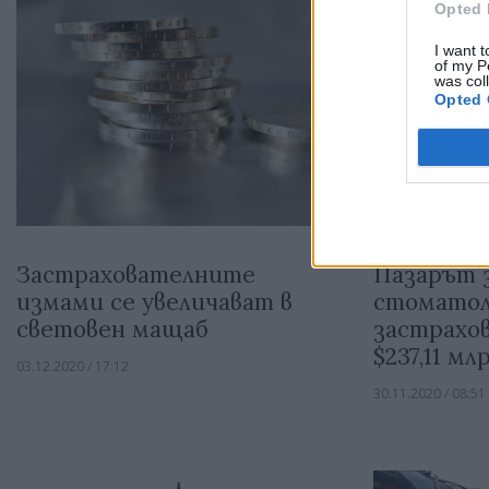
Opted 
I want t
of my P
was col
Opted 
Застрахователните
Пазарът 
измами се увеличават в
стоматол
световен мащаб
застрахо
$237,11 мл
03.12.2020 / 17:12
30.11.2020 / 08:51