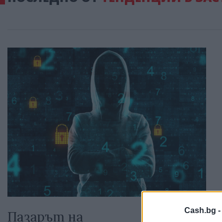
Cash.bg 
Пазарът на