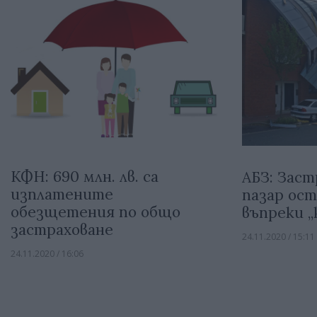
КФН: 690 млн. лв. са
АБЗ: Зас
изплатените
пазар ост
обезщетения по общо
въпреки „
застраховане
24.11.2020 / 15:11
24.11.2020 / 16:06