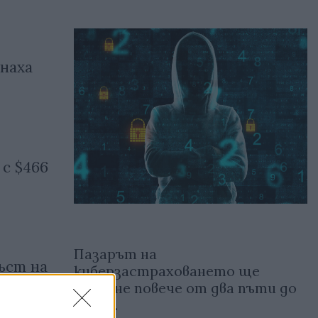
наха
с $466
Пазарът на
ъст на
киберзастраховането ще
нарасне повече от два пъти до
2025 г.