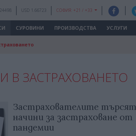
.24498
USD 1.66723
СОФИЯ:
+21 / +33
СИ
СУРОВИНИ
ПРОИЗВОДСТВА
УСЛУГИ
страховането
И В ЗАСТРАХОВАНЕТО
Застрахователите търся
начини за застраховане от
пандемии