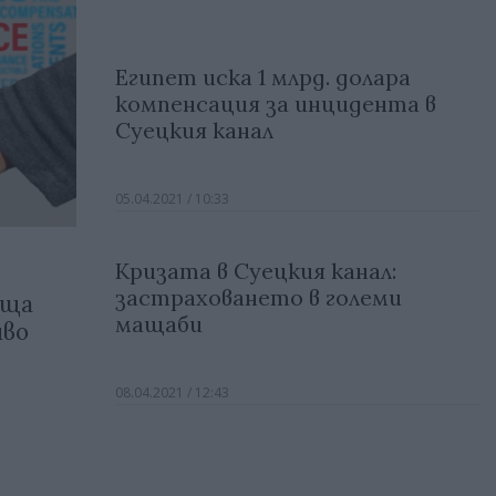
Египет иска 1 млрд. долара
компенсация за инцидента в
Суецкия канал
05.04.2021 / 10:33
Кризата в Суецкия канал:
застраховането в големи
аща
мащаби
иво
08.04.2021 / 12:43