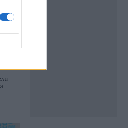
ели
а