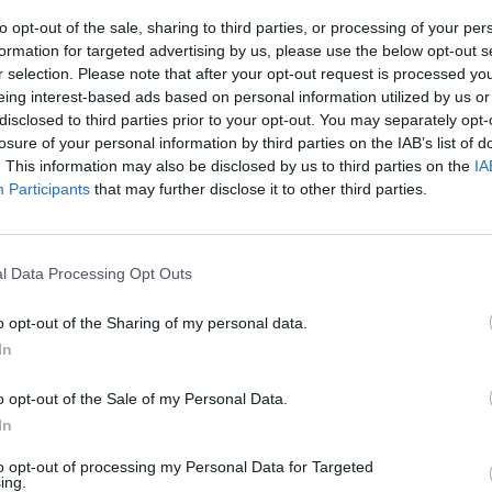
to opt-out of the sale, sharing to third parties, or processing of your per
formation for targeted advertising by us, please use the below opt-out s
Застраховането на бъдещето: Ще с
r selection. Please note that after your opt-out request is processed y
eing interest-based ads based on personal information utilized by us or
застраховаме ли от пандемиите?
disclosed to third parties prior to your opt-out. You may separately opt-
losure of your personal information by third parties on the IAB’s list of
01.01.2021 / 11:00
. This information may also be disclosed by us to third parties on the
IA
Participants
that may further disclose it to other third parties.
l Data Processing Opt Outs
o opt-out of the Sharing of my personal data.
In
o opt-out of the Sale of my Personal Data.
In
to opt-out of processing my Personal Data for Targeted
ing.