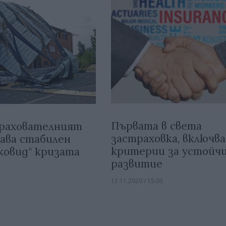
Първата в света
трахователният
застраховка, включв
ава стабилен
критерии за устойч
ковид" кризата
развитие
17.11.2020 / 15:03