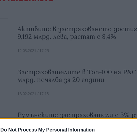
Активите в застраховането достиг
9,192 млрд. лева, растат с 8,4%
12.03.2021 / 17:29
Застрахователите в Топ-100 на P&C 
млрд. печалба за 20 години
18.02.2021 / 17:15
Румънските застрахователи с 5% р
премиите за 2020
-
Do Not Process My Personal Information
18.02.2021 / 16:29