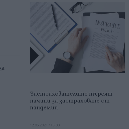
за
Застрахователите търсят
начини за застраховане от
пандемии
12.05.2021 / 15:00