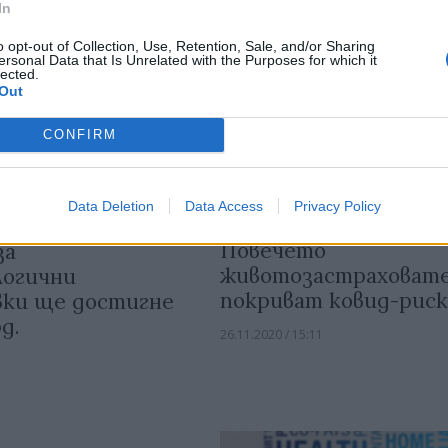
In
o opt-out of Collection, Use, Retention, Sale, and/or Sharing
ersonal Data that Is Unrelated with the Purposes for which it
lected.
Out
CONFIRM
Data Deletion
Data Access
Privacy Policy
Повечето
за
животозастраховат
огични
покриват ковид-риск
вки ще достигне
рд.
26.11.2020 / 15:11