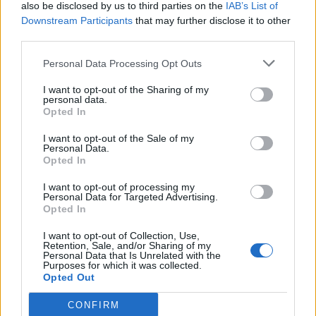
also be disclosed by us to third parties on the
IAB’s List of
10.08.2020 / 18:17
Downstream Participants
that may further disclose it to other
third parties.
Personal Data Processing Opt Outs
I want to opt-out of the Sharing of my
personal data.
Opted In
I want to opt-out of the Sale of my
Personal Data.
Opted In
I want to opt-out of processing my
Personal Data for Targeted Advertising.
Opted In
I want to opt-out of Collection, Use,
Retention, Sale, and/or Sharing of my
Personal Data that Is Unrelated with the
Нова ера в архитектурата на Китай:
Purposes for which it was collected.
без свръхвисоки сгради и плагиатсво в
Opted Out
дизайна
CONFIRM
08.06.2020 / 08:34