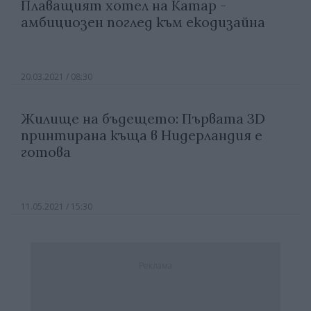
Плаващият хотел на Катар -
амбициозен поглед към екодизайна
20.03.2021 / 08:30
Жилище на бъдещето: Първата 3D
принтирана къща в Нидерландия е
готова
11.05.2021 / 15:30
Реклама