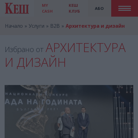
MY
КЕШ
АБО
CASH
КЛУБ
Начало
Услуги
B2B
Архитектура и дизайн
АРХИТЕКТУРА
Избрано от
И ДИЗАЙН