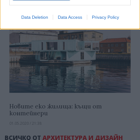
Data Deletion
Data Access
Privacy Policy
Новите еко жилища: къщи от
контейнери
01.05.2020 / 21:38
ВСИЧКО ОТ
АРХИТЕКТУРА И ДИЗАЙН