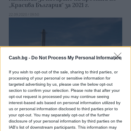
„Красива България" за 2021 г.
22.09.2020 / 09:50
Cash.bg -
Do Not Process My Personal Information
If you wish to opt-out of the sale, sharing to third parties, or
processing of your personal or sensitive information for
targeted advertising by us, please use the below opt-out
section to confirm your selection. Please note that after your
opt-out request is processed you may continue seeing
interest-based ads based on personal information utilized by
us or personal information disclosed to third parties prior to
Мъск спечели битката срещу Джеф
your opt-out. You may separately opt-out of the further
Безос за Военновъздушните сили на
disclosure of your personal information by third parties on the
САЩ
IAB’s list of downstream participants. This information may