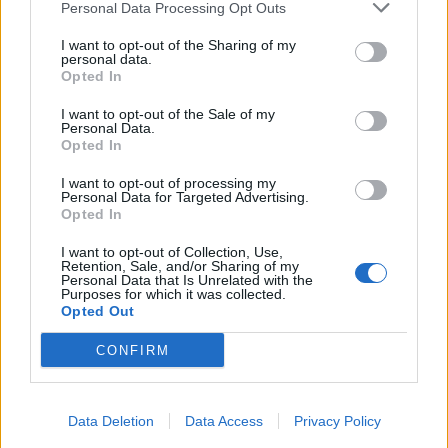
Personal Data Processing Opt Outs
I want to opt-out of the Sharing of my
personal data.
Opted In
I want to opt-out of the Sale of my
Personal Data.
Opted In
I want to opt-out of processing my
Personal Data for Targeted Advertising.
Opted In
Създателят на криптовалутите
I want to opt-out of Collection, Use,
Retention, Sale, and/or Sharing of my
TerraUSD и Luna, До Куон, получи 15
Personal Data that Is Unrelated with the
години затвор
Purposes for which it was collected.
Opted Out
13.12.2025 / 14:30
CONFIRM
Data Deletion
Data Access
Privacy Policy