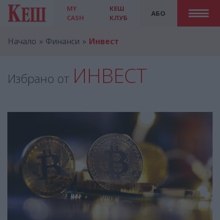
MY
КЕШ
АБО
CASH
КЛУБ
Начало
Финанси
Инвест
ИНВЕСТ
Избрано от