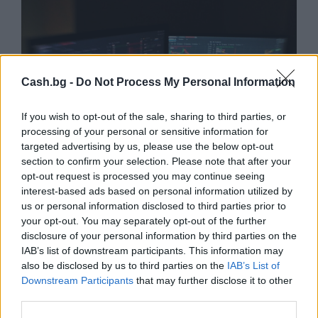
Cash.bg -
Do Not Process My Personal Information
If you wish to opt-out of the sale, sharing to third parties, or
processing of your personal or sensitive information for
targeted advertising by us, please use the below opt-out
section to confirm your selection. Please note that after your
opt-out request is processed you may continue seeing
interest-based ads based on personal information utilized by
us or personal information disclosed to third parties prior to
Европейските борсови индекси
your opt-out. You may separately opt-out of the further
растат, начело с британския FTSE 100
disclosure of your personal information by third parties on the
17.12.2025 / 13:30
IAB’s list of downstream participants. This information may
also be disclosed by us to third parties on the
IAB’s List of
Downstream Participants
that may further disclose it to other
third parties.