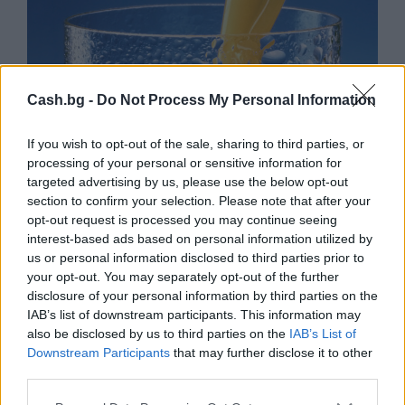
Cash.bg -
Do Not Process My Personal Information
If you wish to opt-out of the sale, sharing to third parties, or
processing of your personal or sensitive information for
targeted advertising by us, please use the below opt-out
section to confirm your selection. Please note that after your
opt-out request is processed you may continue seeing
interest-based ads based on personal information utilized by
us or personal information disclosed to third parties prior to
Световните цени на портокаловия
your opt-out. You may separately opt-out of the further
сок обновиха минимума си
disclosure of your personal information by third parties on the
24.11.2025 / 16:00
IAB’s list of downstream participants. This information may
also be disclosed by us to third parties on the
IAB’s List of
Downstream Participants
that may further disclose it to other
third parties.