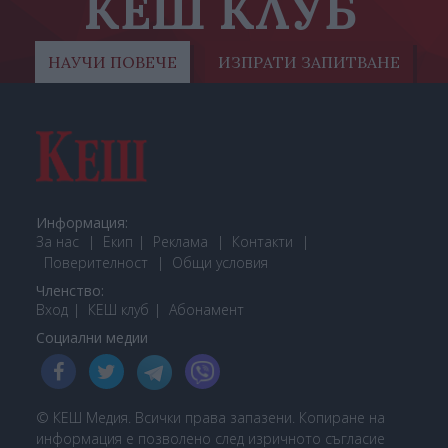
КЕШ КЛУБ
НАУЧИ ПОВЕЧЕ
ИЗПРАТИ ЗАПИТВАНЕ
Информация:
За нас
Екип
Реклама
Контакти
Поверителност
Общи условия
Членство:
Вход
КЕШ клуб
Або
намент
Социални медии
© КЕШ Медия. Всички права запазени. Копиране на
информация е позволено след изричното съгласие