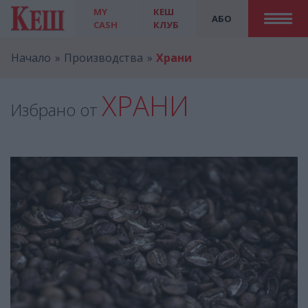
MY
КЕШ
АБО
CASH
КЛУБ
Начало
Производства
Храни
ХРАНИ
Избрано от