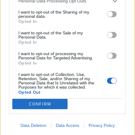
Personal Data Processing Opt Outs
I want to opt-out of the Sharing of my
personal data.
Opted In
I want to opt-out of the Sale of my
Personal Data.
Opted In
I want to opt-out of processing my
Personal Data for Targeted Advertising.
Opted In
Заради климатичните промени
I want to opt-out of Collection, Use,
Retention, Sale, and/or Sharing of my
млечният шоколад изчезва
Personal Data that Is Unrelated with the
Purposes for which it was collected.
18.11.2025 / 18:00
Opted Out
CONFIRM
Data Deletion
Data Access
Privacy Policy