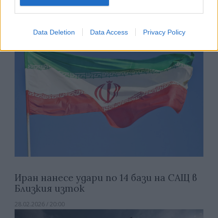
04.03.2026 / 11:00
Data Deletion
Data Access
Privacy Policy
Иран нанесе удари по 14 бази на САЩ в
Близкия изток
28.02.2026 / 20:00