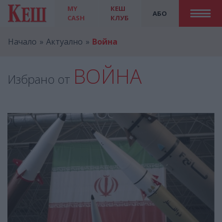
MY
КЕШ
АБО
CASH
КЛУБ
Начало
Актуално
Война
ВОЙНА
Избрано от