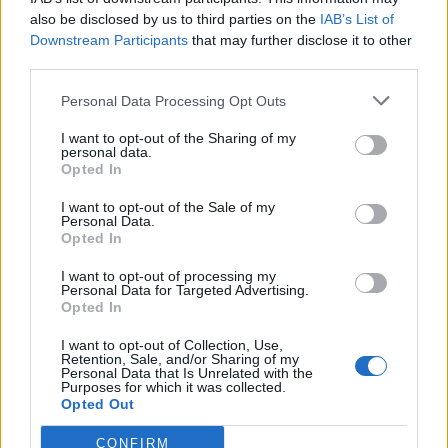
медийните заглавия, но продължава
also be disclosed by us to third parties on the
IAB’s List of
интензивно
Downstream Participants
that may further disclose it to other
third parties.
04.03.2026 / 15:00
Personal Data Processing Opt Outs
I want to opt-out of the Sharing of my
personal data.
Opted In
I want to opt-out of the Sale of my
Personal Data.
Opted In
I want to opt-out of processing my
Personal Data for Targeted Advertising.
Opted In
I want to opt-out of Collection, Use,
Retention, Sale, and/or Sharing of my
Personal Data that Is Unrelated with the
Purposes for which it was collected.
Opted Out
Израел: Всеки нов ирански лидер ще се
превърне в цел за ликвидиране
CONFIRM