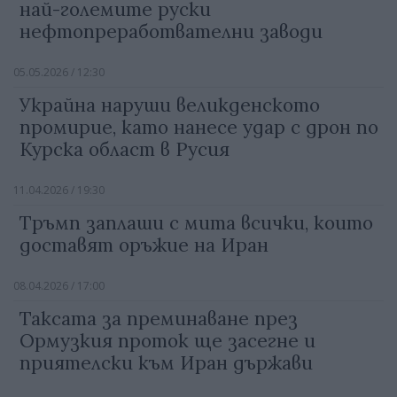
най-големите руски
нефтопреработвателни заводи
05.05.2026 / 12:30
Украйна наруши великденското
промирие, като нанесе удар с дрон по
Курска област в Русия
11.04.2026 / 19:30
Тръмп заплаши с мита всички, които
доставят оръжие на Иран
08.04.2026 / 17:00
Таксата за преминаване през
Ормузкия проток ще засегне и
приятелски към Иран държави