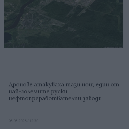
Дронове атакуваха тази нощ един от
най-големите руски
нефтопреработвателни заводи
05.05.2026 / 12:30