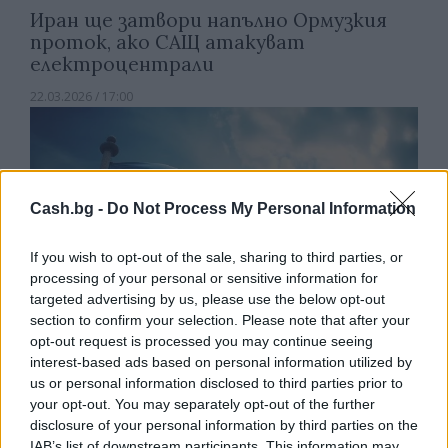
Иран ще затвори напълно Ормузкия
проток, ако САЩ атакуват
електроцентрали
22.03.2026 / 17:00
Cash.bg -
Do Not Process My Personal Information
If you wish to opt-out of the sale, sharing to third parties, or
processing of your personal or sensitive information for
targeted advertising by us, please use the below opt-out
section to confirm your selection. Please note that after your
opt-out request is processed you may continue seeing
interest-based ads based on personal information utilized by
us or personal information disclosed to third parties prior to
your opt-out. You may separately opt-out of the further
disclosure of your personal information by third parties on the
Войната в Украйна отстъпи от
IAB’s list of downstream participants. This information may