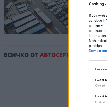
Cash.bg 
If you wish 
sensitive in
confirm you
continue se
information 
further disc
participants
Downstream 
ВСИЧКО ОТ
АВТОСЕРВИЗИ
Persona
I want t
Opted 
I want t
Opted 