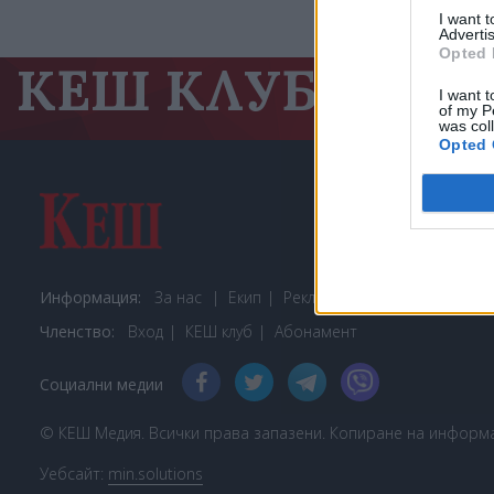
I want 
Advertis
Opted 
КЕШ КЛУБ
300
I want t
of my P
was col
Opted 
Информация:
За нас
Екип
Реклама
Контакти
Пов
Членство:
Вход
КЕШ клуб
Або
намент
Социални медии
© КЕШ Медия. Всички права запазени. Копиране на информац
Уебсайт:
min.solutions