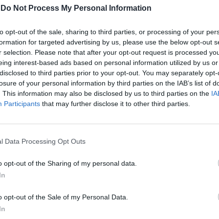
В Испания избягват да ползват градски транспорт, 
-
Do Not Process My Personal Information
преориентират към стари и евтини автомобили, к
крачка назад в опазването на околната среда.
to opt-out of the sale, sharing to third parties, or processing of your per
formation for targeted advertising by us, please use the below opt-out s
05.09.2020 / 14:24
r selection. Please note that after your opt-out request is processed y
eing interest-based ads based on personal information utilized by us or
disclosed to third parties prior to your opt-out. You may separately opt-
losure of your personal information by third parties on the IAB’s list of
. This information may also be disclosed by us to third parties on the
IA
Participants
that may further disclose it to other third parties.
l Data Processing Opt Outs
o opt-out of the Sharing of my personal data.
In
o opt-out of the Sale of my Personal Data.
In