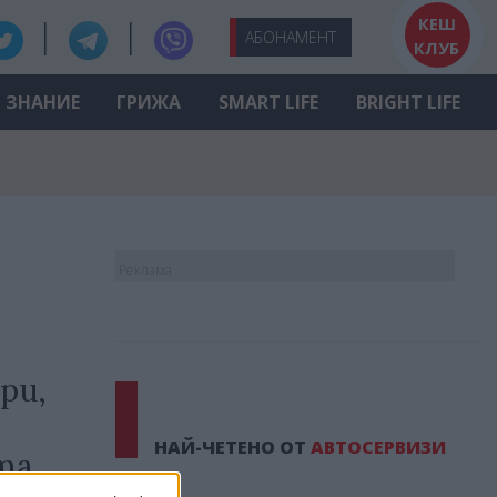
КЕШ
АБО
НАМЕНТ
КЛУБ
ЗНАНИЕ
ГРИЖА
SMART LIFE
BRIGHT LIFE
Реклама
ри,
НАЙ-ЧЕТЕНО ОТ
АВТОСЕРВИЗИ
та