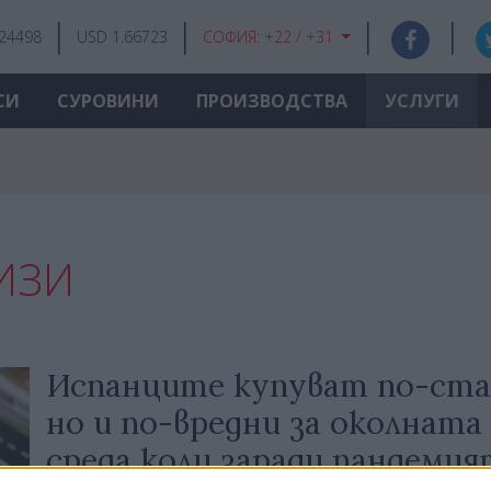
.24498
USD 1.66723
СОФИЯ:
+22 / +31
СИ
СУРОВИНИ
ПРОИЗВОДСТВА
УСЛУГИ
ИЗИ
Испанците купуват по-ста
но и по-вредни за околната
среда коли заради пандемия