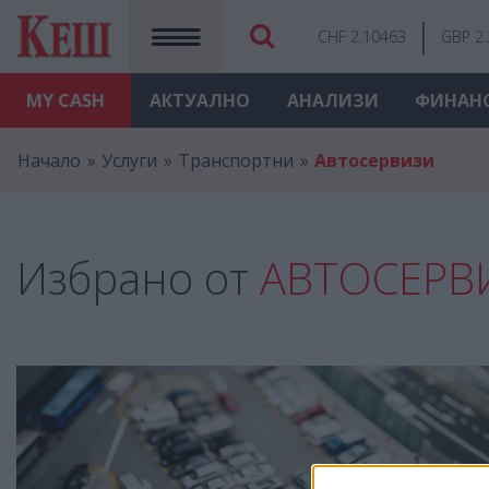
CHF 2.10463
GBP 2
MY
CASH
АКТУАЛНО
АНАЛИЗИ
ФИНАН
Начало
Услуги
Транспортни
Автосервизи
Избрано от
АВТОСЕРВ