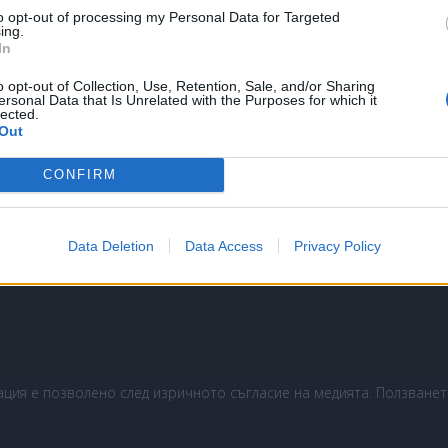
to opt-out of processing my Personal Data for Targeted
ing.
In
3 000
30 000
o opt-out of Collection, Use, Retention, Sale, and/or Sharing
ersonal Data that Is Unrelated with the Purposes for which it
lected.
Out
CONFIRM
Data Deletion
Data Access
Privacy Policy
ерителност
Общи условия
ия е позволено след изричното съгласие на медията. Ползването