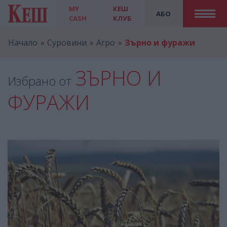
MY
КЕШ
АБО
CASH
КЛУБ
Начало
Суровини
Агро
Зърно и фуражи
ЗЪРНО И
Избрано от
ФУРАЖИ