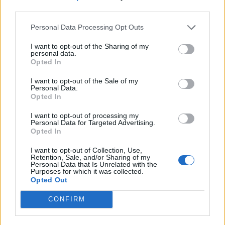
third parties.
Personal Data Processing Opt Outs
I want to opt-out of the Sharing of my
personal data.
Opted In
I want to opt-out of the Sale of my
Personal Data.
Opted In
I want to opt-out of processing my
Personal Data for Targeted Advertising.
Opted In
I want to opt-out of Collection, Use,
Retention, Sale, and/or Sharing of my
Personal Data that Is Unrelated with the
Държавен фонд „Земеделие” отпуска 5
Purposes for which it was collected.
Opted Out
млн. лв. за застраховки
28.02.2021 / 13:35
CONFIRM