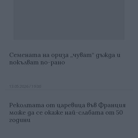
Семената на ориза „чуват“ дъжда и
покълват по-рано
13.05.2026 / 19:00
Реколтата от царевица във Франция
може да се окаже най-слабата от 50
години