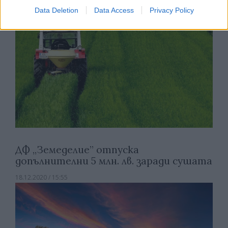
Data Deletion
Data Access
Privacy Policy
ДФ „Земеделие” отпуска
допълнителни 5 млн. лв. заради сушата
18.12.2020 / 15:55