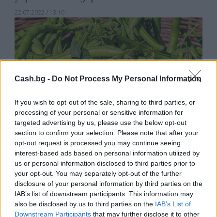
22.07.2022 / 13:10
Cash.bg -
Do Not Process My Personal Information
If you wish to opt-out of the sale, sharing to third parties, or
processing of your personal or sensitive information for
targeted advertising by us, please use the below opt-out
section to confirm your selection. Please note that after your
opt-out request is processed you may continue seeing
interest-based ads based on personal information utilized by
us or personal information disclosed to third parties prior to
your opt-out. You may separately opt-out of the further
Изплатени са над 32 млн. лв. на
disclosure of your personal information by third parties on the
производителите на протеинови
IAB’s list of downstream participants. This information may
култури
also be disclosed by us to third parties on the
IAB’s List of
Downstream Participants
that may further disclose it to other
02.04.2021 / 07:00