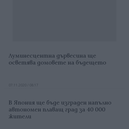
Луминесцентна дървесина ще
осветява домовете на бъдещето
07.11.2020 / 08:17
В Япония ще бъде изграден напълно
автономен плаващ град за 40 000
жители