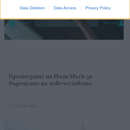
Data Deletion
Data Access
Privacy Policy
Прогнозите на Илон Мъск за
бъдещето на човечеството
13.12.2020 / 09:12