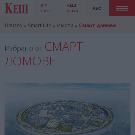
MY
КЕШ
АБО
CASH
КЛУБ
Начало
Smart Life
Имоти
Смарт домове
СМАРТ
Избрано от
ДОМОВЕ