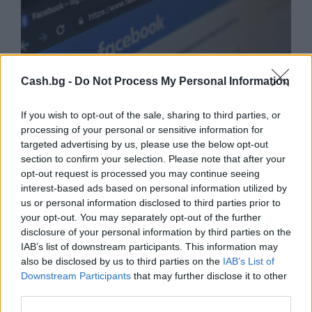
Cash.bg -
Do Not Process My Personal Information
If you wish to opt-out of the sale, sharing to third parties, or
processing of your personal or sensitive information for
targeted advertising by us, please use the below opt-out
section to confirm your selection. Please note that after your
opt-out request is processed you may continue seeing
interest-based ads based on personal information utilized by
Facebook ще маркира публикациите на
us or personal information disclosed to third parties prior to
кандидат-президенти и федерални
your opt-out. You may separately opt-out of the further
служители в САЩ
disclosure of your personal information by third parties on the
IAB’s list of downstream participants. This information may
19.07.2020 / 22:18
also be disclosed by us to third parties on the
IAB’s List of
Downstream Participants
that may further disclose it to other
third parties.