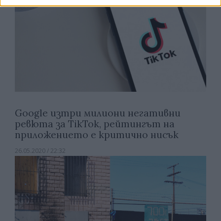
Google изтри милиони негативни
ревюта за TikTok, рейтингът на
приложението е критично нисък
26.05.2020 / 22:32