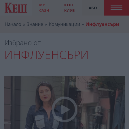
MY
КЕШ
АБО
CASH
КЛУБ
Начало
Знание
Комуникации
Инфлуенсъри
Избрано от
ИНФЛУЕНСЪРИ