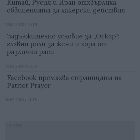
Китай, Русия и Иран отхвърлиха
обвиненията за хакерски действия
12.09.2020 / 10:19
Задължително условие за „Оскар":
главни роли за жени и хора от
различни раси
10.09.2020 / 06:39
Facebook премахва страницата на
Patriot Prayer
08.09.2020 / 11:15
Реклама