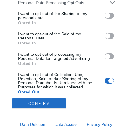
Personal Data Processing Opt Outs
I want to opt-out of the Sharing of my
personal data.
Opted In
I want to opt-out of the Sale of my
Personal Data.
Opted In
I want to opt-out of processing my
Personal Data for Targeted Advertising.
Opted In
Без платени реклами: Компанията The
I want to opt-out of Collection, Use,
Retention, Sale, and/or Sharing of my
North Face ще бойкотира Facebook и
Personal Data that Is Unrelated with the
Purposes for which it was collected.
Instagram
Opted Out
20.06.2020 / 16:35
CONFIRM
Data Deletion
Data Access
Privacy Policy