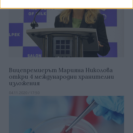
Вицепремиерът Марияна Николова
откри 4 международни хранителни
изложения
04.11.2020 / 17:50