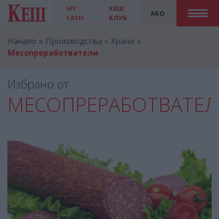
MY
КЕШ
АБО
CASH
КЛУБ
Начало
Производства
Храни
Месопреработватели
Избрано от
МЕСОПРЕРАБОТВАТЕ