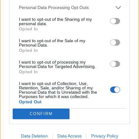
Personal Data Processing Opt Outs
I want to opt-out of the Sharing of my
personal data.
Opted In
I want to opt-out of the Sale of my
Personal Data.
Opted In
I want to opt-out of processing my
Personal Data for Targeted Advertising.
Opted In
I want to opt-out of Collection, Use,
Козевъди и овцевъди получиха над 24
Retention, Sale, and/or Sharing of my
Personal Data that Is Unrelated with the
млн лева
Purposes for which it was collected.
Opted Out
06.11.2020 / 08:25
CONFIRM
Data Deletion
Data Access
Privacy Policy