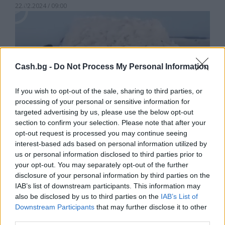
22.02.2024 / 09:00
Cash.bg -
Do Not Process My Personal Information
If you wish to opt-out of the sale, sharing to third parties, or
processing of your personal or sensitive information for
targeted advertising by us, please use the below opt-out
section to confirm your selection. Please note that after your
opt-out request is processed you may continue seeing
interest-based ads based on personal information utilized by
us or personal information disclosed to third parties prior to
your opt-out. You may separately opt-out of the further
disclosure of your personal information by third parties on the
NIO показа как електрическата кола
IAB’s list of downstream participants. This information may
ET9 се отърсва от снега (видео)
also be disclosed by us to third parties on the
IAB’s List of
20.02.2024 / 18:00
Downstream Participants
that may further disclose it to other
third parties.