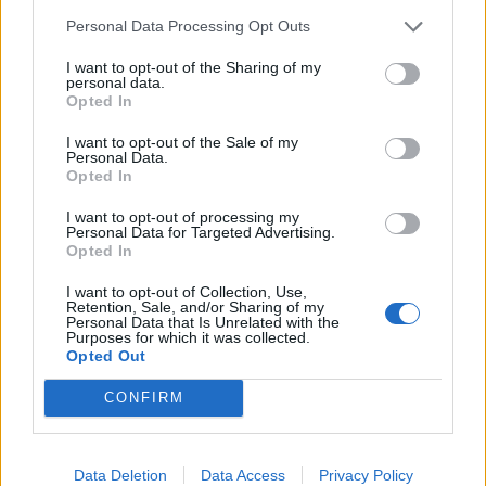
Personal Data Processing Opt Outs
I want to opt-out of the Sharing of my
personal data.
Opted In
I want to opt-out of the Sale of my
Personal Data.
Opted In
I want to opt-out of processing my
Personal Data for Targeted Advertising.
Opted In
I want to opt-out of Collection, Use,
Retention, Sale, and/or Sharing of my
Personal Data that Is Unrelated with the
Toyota: производството на концерна
Purposes for which it was collected.
през 2023 г. достигна рекордните 9,2
Opted Out
милиона коли
CONFIRM
27.12.2023 / 18:00
Data Deletion
Data Access
Privacy Policy