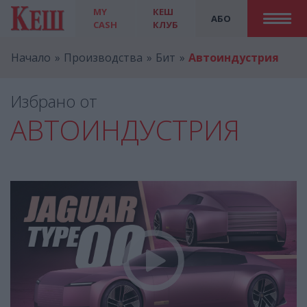
MY
КЕШ
АБО
CASH
КЛУБ
Начало
Производства
Бит
Автоиндустрия
Избрано от
АВТОИНДУСТРИЯ