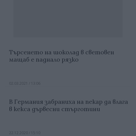
Търсенето на шоколад в световен
мащаб е паднало рязко
02.03.2021 / 13:06
В Германия забраниха на пекар да влага
в кекса дървесни стърготини
22.12.2020 / 15:10