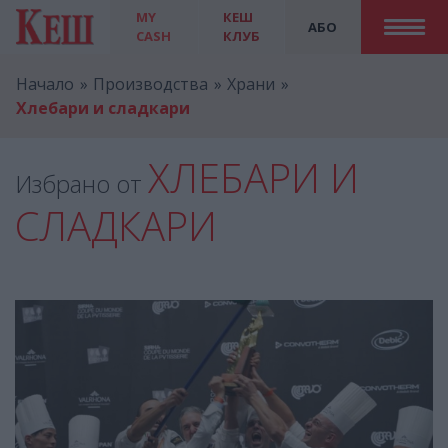
MY
КЕШ
АБО
CASH
КЛУБ
Начало
Производства
Храни
Хлебари и сладкари
ХЛЕБАРИ И
Избрано от
СЛАДКАРИ