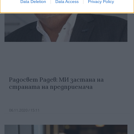
Data Deletion
Data Access
Privacy Policy
Радосвет Радев: МИ застана на
страната на предприемача
06.11.2020 / 15:11