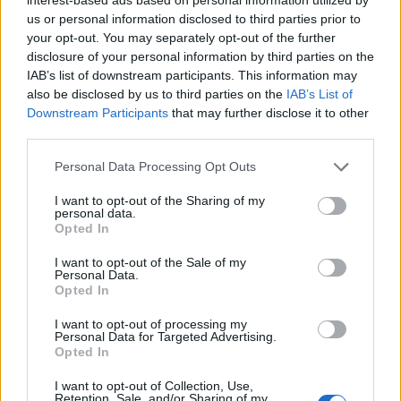
us or personal information disclosed to third parties prior to
your opt-out. You may separately opt-out of the further
disclosure of your personal information by third parties on the
IAB’s list of downstream participants. This information may
also be disclosed by us to third parties on the
IAB’s List of
Пощенска банка предлага изцяло
Downstream Participants
that may further disclose it to other
дистанционно сключване на
third parties.
застраховки
Personal Data Processing Opt Outs
I want to opt-out of the Sharing of my
personal data.
18.03.2021 / 15:20
Opted In
I want to opt-out of the Sale of my
Personal Data.
Opted In
I want to opt-out of processing my
Personal Data for Targeted Advertising.
Opted In
I want to opt-out of Collection, Use,
Retention, Sale, and/or Sharing of my