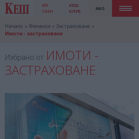
MY
КЕШ
АБО
CASH
КЛУБ
Начало
Финанси
Застраховане
Имоти - застраховане
ИМОТИ -
Избрано от
ЗАСТРАХОВАНЕ