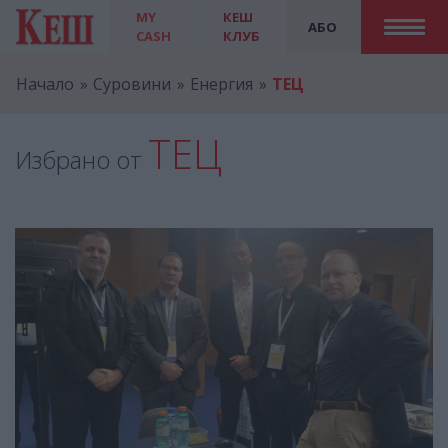
MY
КЕШ
АБО
CASH
КЛУБ
Начало
Суровини
Енергия
ТЕЦ
ТЕЦ
Избрано от