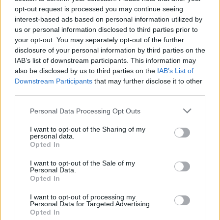
opt-out request is processed you may continue seeing
interest-based ads based on personal information utilized by
us or personal information disclosed to third parties prior to
your opt-out. You may separately opt-out of the further
disclosure of your personal information by third parties on the
IAB’s list of downstream participants. This information may
also be disclosed by us to third parties on the
IAB’s List of
Downstream Participants
that may further disclose it to other
third parties.
Personal Data Processing Opt Outs
I want to opt-out of the Sharing of my
personal data.
Япония за пръв път в историята е
Opted In
заплашена от дефицит на
I want to opt-out of the Sale of my
електроенергия
Personal Data.
Opted In
I want to opt-out of processing my
Personal Data for Targeted Advertising.
22.03.2022 / 12:38
Opted In