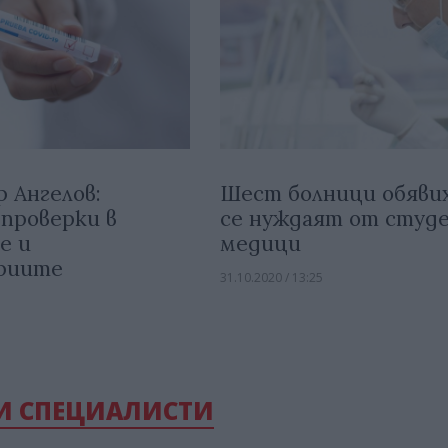
 Ангелов:
Шест болници обявих
проверки в
се нуждаят от студ
е и
медици
риите
31.10.2020 / 13:25
И СПЕЦИАЛИСТИ