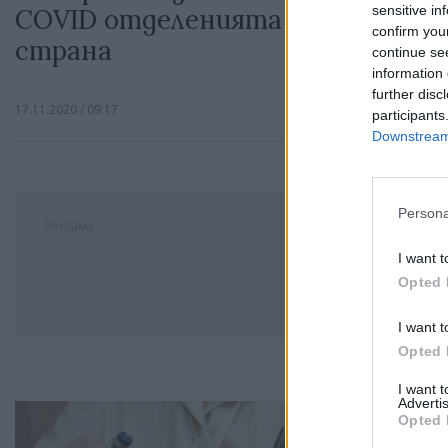
sensitive in
COVID отделенията в цялата
confirm you
страна
continue se
information 
further disc
17.11.2020 / 09:17
participants
Downstream 
Persona
Реклама
I want t
Opted 
I want t
Opted 
I want 
Advertis
Opted 