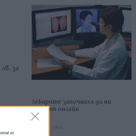
лв. за
Лекарите започнаха да ни
ен има
лекуват онлайн
 си
17.03.2021 / 08:00
sonal or