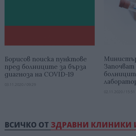
Министър
Борисов поиска пунктове
Започват 
пред болниците за бърза
болницит
диагноза на COVID-19
лаборато
03.11.2020 / 09:29
02.11.2020 / 15:51
ВСИЧКО ОТ
ЗДРАВНИ КЛИНИКИ 