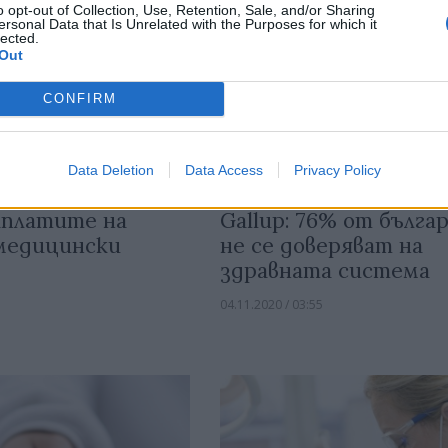
o opt-out of Collection, Use, Retention, Sale, and/or Sharing
ersonal Data that Is Unrelated with the Purposes for which it
lected.
Out
CONFIRM
Data Deletion
Data Access
Privacy Policy
аплатите на
Gallup: 76% от бълга
 медицински
не се доверяват на
здравната система
04.11.2020 / 03:55