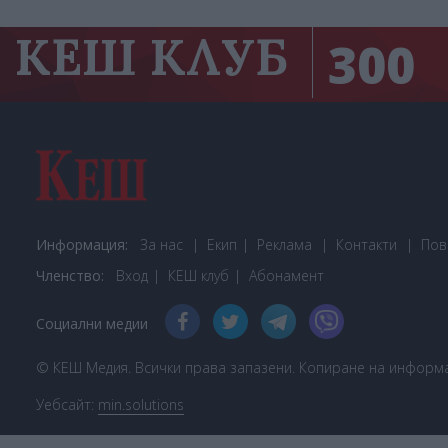
КЕШ КЛУБ
300
Информация:
За нас
Екип
Реклама
Контакти
Пов
Членство:
Вход
КЕШ клуб
Або
намент
Социални медии
© КЕШ Медия. Всички права запазени. Копиране на информац
Уебсайт:
min.solutions