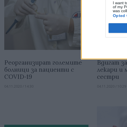
I want t
of my P
was col
Opted 
Реорганизират големите
Вдигат з
болници за пациенти с
лекари и
COVID-19
сестри
04.11.2020 / 14:30
04.11.2020 / 10:29