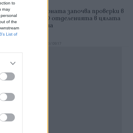
ection to
ou may
Пожарната започва проверки в
R тест
 personal
COVID отделенията в цялата
out of the
страна
 downstream
B’s List of
17.11.2020 / 09:17
Реклама