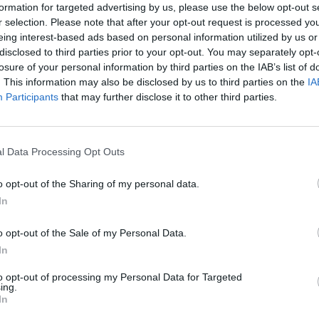
formation for targeted advertising by us, please use the below opt-out s
r selection. Please note that after your opt-out request is processed y
Направление от личния лекар за PC
eing interest-based ads based on personal information utilized by us or
при поне 5 симптома
disclosed to third parties prior to your opt-out. You may separately opt-
losure of your personal information by third parties on the IAB’s list of
05.11.2020 / 08:30
. This information may also be disclosed by us to third parties on the
IA
Participants
that may further disclose it to other third parties.
l Data Processing Opt Outs
o opt-out of the Sharing of my personal data.
In
o opt-out of the Sale of my Personal Data.
In
to opt-out of processing my Personal Data for Targeted
ing.
In