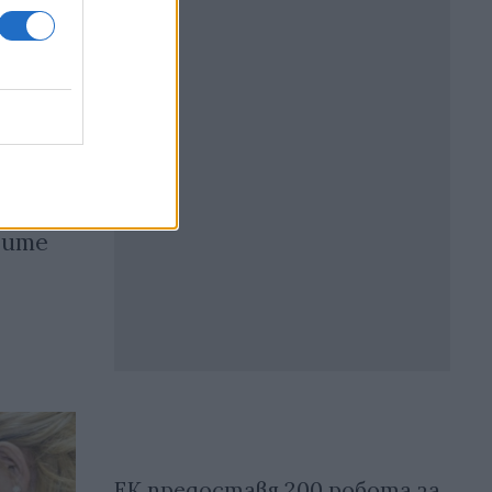
рите
ЕК предоставя 200 робота за