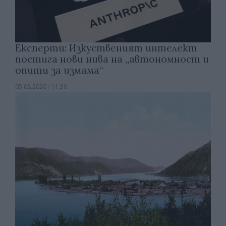
Експерти: Изкуственият интелект
постига нови нива на „автономност и
опити за измама“
05.08.2026 / 11:30