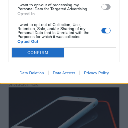
I want to opt-out of processing my
Personal Data for Targeted Advertising.
Opted In
I want to opt-out of Collection, Use,
Retention, Sale, and/or Sharing of my
Personal Data that Is Unrelated with the
Purposes for which it was collected.
Opted Out
CONFIRM
Хакери удариха бизнес-база данни в
Data Deletion
Data Access
Privacy Policy
Лихтенщайн
03.08.2026 / 14:30