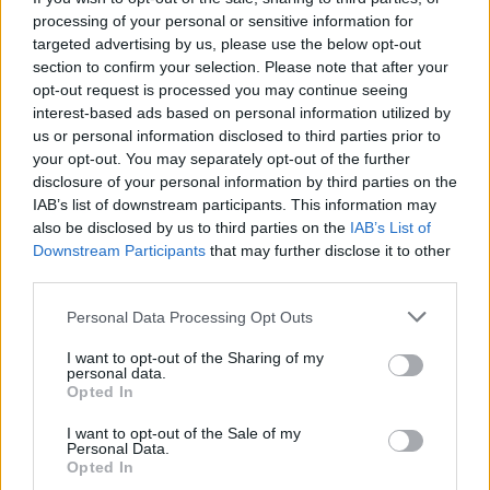
04.08.2026 / 16:00
processing of your personal or sensitive information for
targeted advertising by us, please use the below opt-out
section to confirm your selection. Please note that after your
opt-out request is processed you may continue seeing
interest-based ads based on personal information utilized by
us or personal information disclosed to third parties prior to
your opt-out. You may separately opt-out of the further
disclosure of your personal information by third parties on the
IAB’s list of downstream participants. This information may
also be disclosed by us to third parties on the
IAB’s List of
Downstream Participants
that may further disclose it to other
third parties.
Personal Data Processing Opt Outs
Китай си построи свой курорт
I want to opt-out of the Sharing of my
Санторини
personal data.
Opted In
03.08.2026 / 18:36
I want to opt-out of the Sale of my
Personal Data.
Opted In