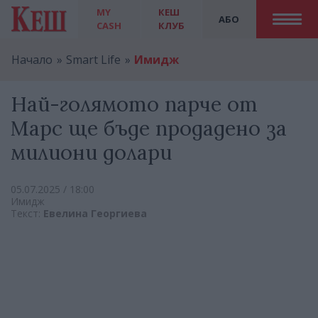
MY
КЕШ
АБО
CASH
КЛУБ
Начало
Smart Life
Имидж
Най-голямото парче от
Марс ще бъде продадено за
милиони долари
05.07.2025 / 18:00
Имидж
Текст:
Евелина Георгиева