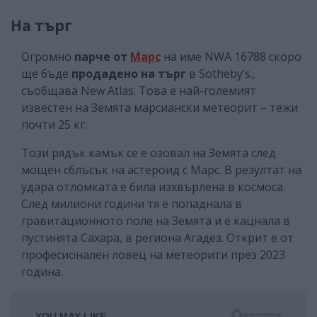
На търг
Огромно
парче от
Марс
на име NWA 16788 скоро
ще бъде
продадено на търг
в Sotheby’s.,
съобщава New Atlas. Това е най-големият
известен на Земята марсиански метеорит – тежи
почти 25 кг.
Този рядък камък се е озовал на Земята след
мощен сблъсък на астероид с Марс. В резултат на
удара отломката е била изхвърлена в космоса.
След милиони години тя е попаднала в
гравитационното поле на Земята и е кацнала в
пустинята Сахара, в региона Агадез. Открит е от
професионален ловец на метеорити през 2023
година.