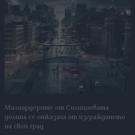
Милиардерите от Силициевата
долина се отказаха от изграждането
на свой град