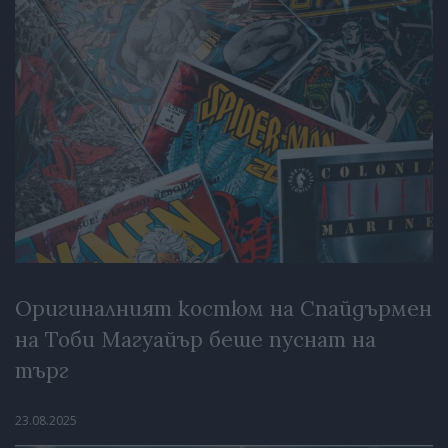
Оригиналният костюм на Спайдърмен
на Тоби Магуайър беше пуснат на
търг
23.08.2025