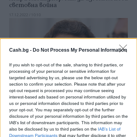
световна война
17.12.2022 / 10:10
Cash.bg -
Do Not Process My Personal Information
If you wish to opt-out of the sale, sharing to third parties, or
processing of your personal or sensitive information for
targeted advertising by us, please use the below opt-out
section to confirm your selection. Please note that after your
opt-out request is processed you may continue seeing
interest-based ads based on personal information utilized by
us or personal information disclosed to third parties prior to
your opt-out. You may separately opt-out of the further
disclosure of your personal information by third parties on the
Макрон заяви, че няма рационално
IAB’s list of downstream participants. This information may
обяснение за действията на Путин в
also be disclosed by us to third parties on the
IAB’s List of
Украйна
Downstream Participants
that may further disclose it to other