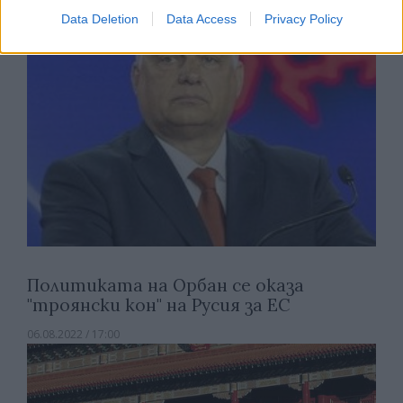
Data Deletion
Data Access
Privacy Policy
Политиката на Орбан се оказа
"троянски кон" на Русия за ЕС
06.08.2022 / 17:00