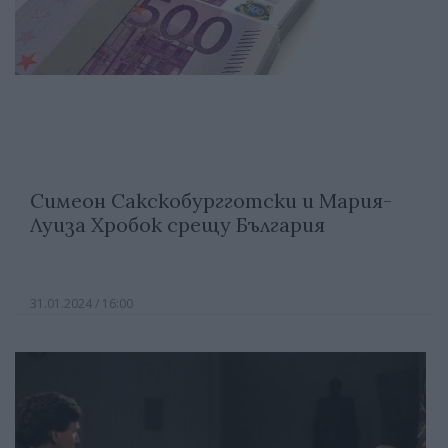
Симеон Сакскобургготски и Мария-
Луиза Хробок срещу България
31.01.2024 / 16:00