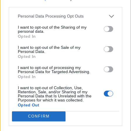
third parties.
23.09.2022 / 13:30
Personal Data Processing Opt Outs
I want to opt-out of the Sharing of my
personal data.
Opted In
I want to opt-out of the Sale of my
Personal Data.
Opted In
I want to opt-out of processing my
Personal Data for Targeted Advertising.
Opted In
I want to opt-out of Collection, Use,
Retention, Sale, and/or Sharing of my
Personal Data that Is Unrelated with the
Purposes for which it was collected.
Opted Out
Какви са вариантите за действие на
Путин сега
CONFIRM
15.09.2022 / 09:00