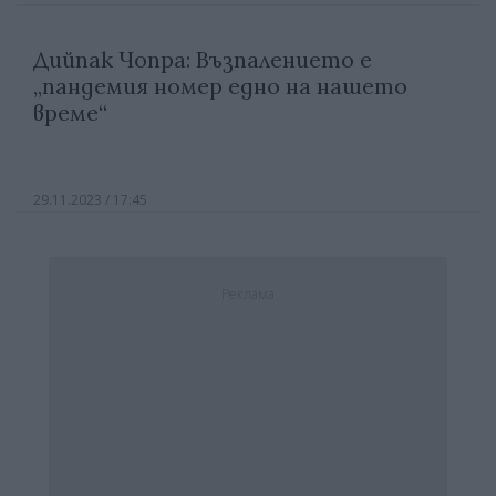
Дийпак Чопра: Възпалението е
„пандемия номер едно на нашето
време“
29.11.2023 / 17:45
Реклама