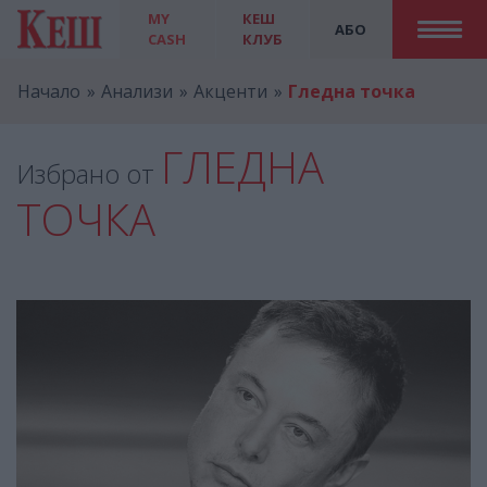
MY
КЕШ
АБО
CASH
КЛУБ
Начало
Анализи
Акценти
Гледна точка
ГЛЕДНА
Избрано от
ТОЧКА