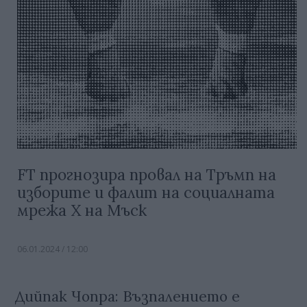
FT прогнозира провал на Тръмп на
изборите и фалит на социалната
мрежа X на Mъск
06.01.2024 / 12:00
Дийпак Чопра: Възпалението е