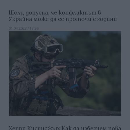
Шолц допусна, че конфликтът в
Украйна може да се проточи с години
01.04.2023 / 13:38
Хенри Кисинджър: Как да избегнем нова