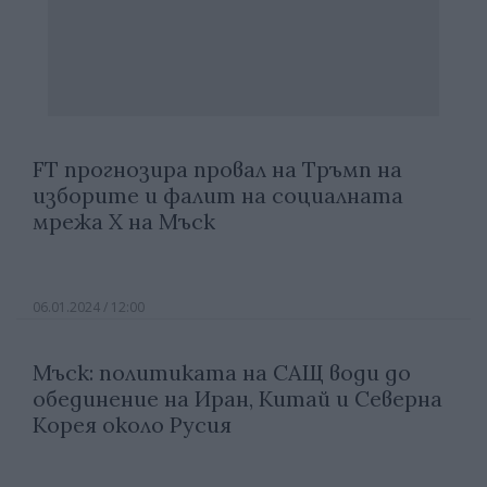
FT прогнозира провал на Тръмп на
изборите и фалит на социалната
мрежа X на Mъск
06.01.2024 / 12:00
Мъск: политиката на САЩ води до
обединение на Иран, Китай и Северна
Корея около Русия