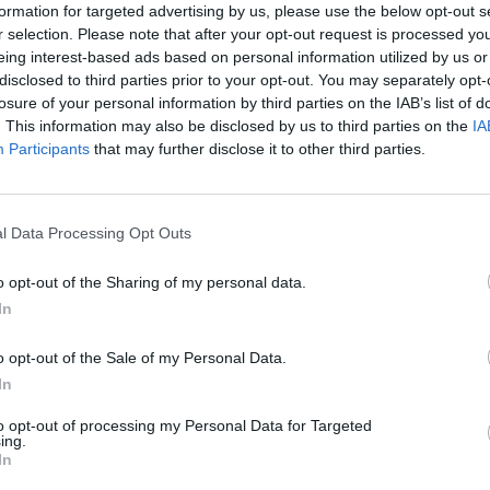
formation for targeted advertising by us, please use the below opt-out s
r selection. Please note that after your opt-out request is processed y
eing interest-based ads based on personal information utilized by us or
Езиците, на които говори бизнесът
disclosed to third parties prior to your opt-out. You may separately opt-
losure of your personal information by third parties on the IAB’s list of
11.08.2020 / 13:59
. This information may also be disclosed by us to third parties on the
IA
Participants
that may further disclose it to other third parties.
l Data Processing Opt Outs
o opt-out of the Sharing of my personal data.
In
o opt-out of the Sale of my Personal Data.
In
to opt-out of processing my Personal Data for Targeted
ing.
In