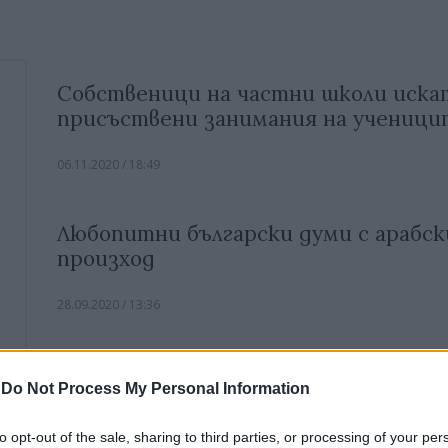
Собственици на частни школи иска
присъствени занимания на ученици
06.11.2020 / 18:49
Любопитни български думи с арабск
произход
28.09.2020 / 13:36
Атрактивни новости в обучението 
-
Do Not Process My Personal Information
BRITANICA
to opt-out of the sale, sharing to third parties, or processing of your per
21.09.2020 / 15:44