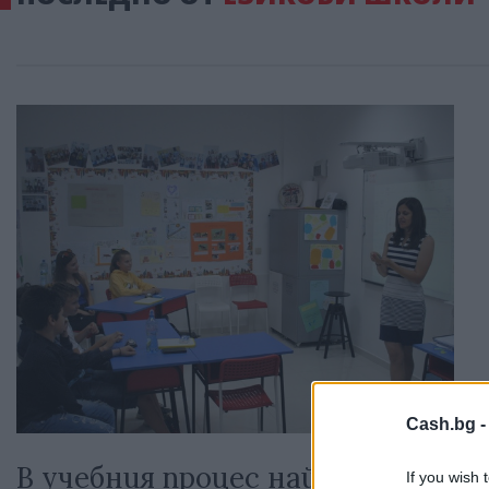
Cash.bg 
В учебния процес най-важен
If you wish 