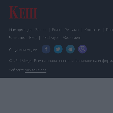
Информация:
За нас
Екип
Реклама
Контакти
Пов
Членство:
Вход
КЕШ клуб
Або
намент
Социални медии
© КЕШ Медия. Всички права запазени. Копиране на информац
Уебсайт:
min.solutions