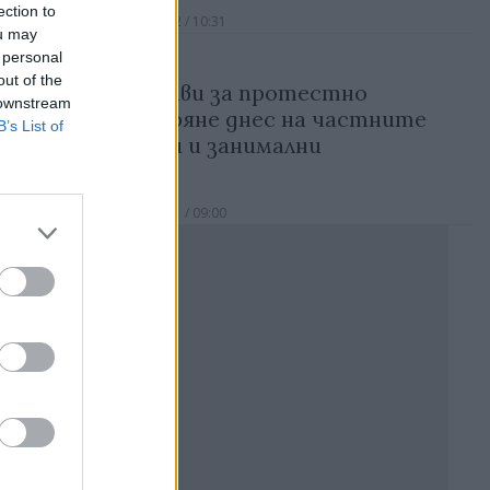
ection to
20.04.2022 / 10:31
ou may
 personal
out of the
Призиви за протестно
 downstream
отваряне днес на частните
B’s List of
школи и занимални
01.04.2021 / 09:00
Реклама