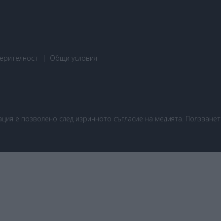
ерителност
Общи условия
ия е позволено след изричното съгласие на медията. Ползването