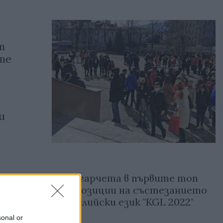
т
те
и
18 българчета в първите топ
в
три позиции на състезанието
по английски език "KGL 2022"
sonal or