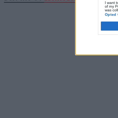
I want t
of my P
was col
Opted 