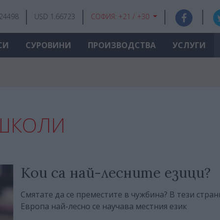
.24498
USD 1.66723
СОФИЯ:
+21 / +30
СИ
СУРОВИНИ
ПРОИЗВОДСТВА
УСЛУГИ
 ШКОЛИ
Кои са най-лесните езици?
Смятате да се преместите в чужбина? В тези стран
Европа най-лесно се научава местния език