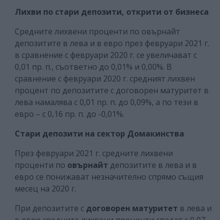
Лихви по стари депозити, открити от бизнеса
Средните лихвени проценти по овърнайт
депозитите в лева и в евро през февруари 2021 г.
в сравнение с февруари 2020 г. се увеличават с
0,01 пр. п., съответно до 0,01% и 0,00%. В
сравнение с февруари 2020 г. средният лихвен
процент по депозитите с договорен матуритет в
лева намалява с 0,01 пр. п. до 0,09%, а по тези в
евро – с 0,16 пр. п. до -0,01%.
Стари депозити на сектор Домакинства
През февруари 2021 г. средните лихвени
проценти по
овърнайт
депозитите в лева и в
евро се понижават незначително спрямо същия
месец на 2020 г.
При депозитите с
договорен матуритет
в лева и
в евро средните лихвени проценти спадат с 0,07