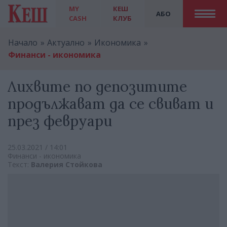
MY
КЕШ
АБО
CASH
КЛУБ
Начало
Актуално
Икономика
Финанси - икономика
Лихвите по депозитите
продължават да се свиват и
през февруари
25.03.2021 / 14:01
Финанси - икономика
Текст:
Валерия Стойкова