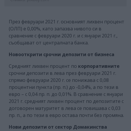
През февруари 2021 г. основният лихвен процент
(ОЛП) е 0,00%, като запазва нивото си в
сравнение с февруари 2020 г. и с януари 2021 г.,
съобщават от централната банка.
Новооткрити срочни депозити от бизнеса
Средният лихвен процент по
корпоративните
срочни депозити в лева през февруари 2021 г.
спрямо февруари 2020 г. се понижава с 0,08
процентни пункта (пр. п.) до -0,04%, а по тези в
евро – с 0,04 пр. п. до 0,01%. В сравнение с януари
2021 г. средният лихвен процент по депозитите с
договорен матуритет в лева се повишава с 0,03
пр. п., а по тези в евро остава почти без промяна.
Нови депозити от сектор Домакинства