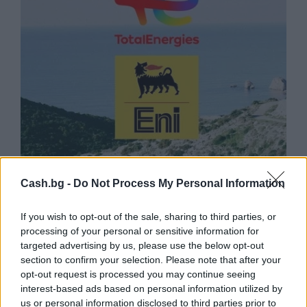
Природен газ от Кипър ще потече към
Cash.bg -
Do Not Process My Personal Information
Европа през 2028 година
09.08.2026 / 17:30
If you wish to opt-out of the sale, sharing to third parties, or
processing of your personal or sensitive information for
targeted advertising by us, please use the below opt-out
section to confirm your selection. Please note that after your
opt-out request is processed you may continue seeing
interest-based ads based on personal information utilized by
us or personal information disclosed to third parties prior to