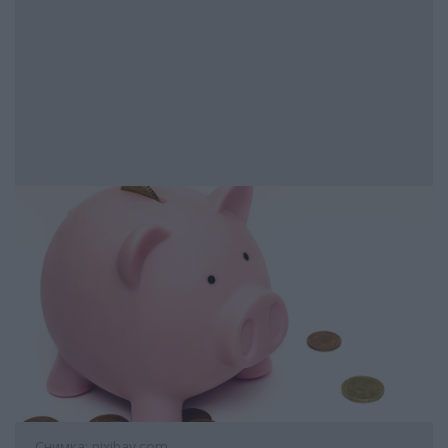
Снимка: pixibay.com