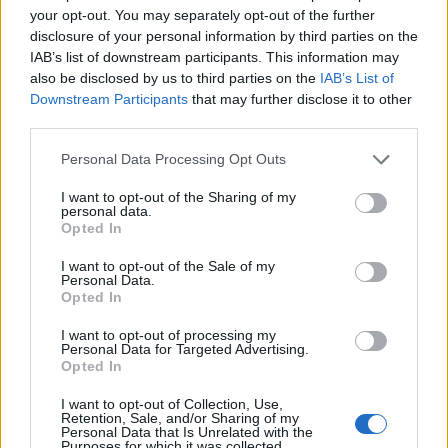
your opt-out. You may separately opt-out of the further
disclosure of your personal information by third parties on the
IAB’s list of downstream participants. This information may
also be disclosed by us to third parties on the
IAB’s List of
Downstream Participants
that may further disclose it to other
third parties.
Personal Data Processing Opt Outs
Белият дом спира проекти за
възобновяема енергия в САЩ
I want to opt-out of the Sharing of my
personal data.
07.08.2026 / 18:00
Opted In
I want to opt-out of the Sale of my
Personal Data.
Opted In
I want to opt-out of processing my
Personal Data for Targeted Advertising.
Opted In
I want to opt-out of Collection, Use,
Retention, Sale, and/or Sharing of my
Personal Data that Is Unrelated with the
Purposes for which it was collected.