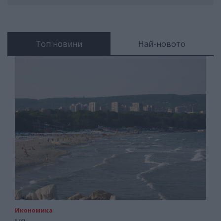
Топ новини
Най-новото
Икономика