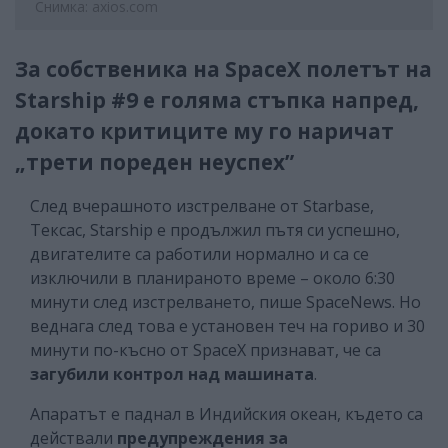
Снимка: axios.com
За собственика на SpaceX полетът на
Starship #9 е голяма стъпка напред,
докато критиците му го наричат
„трети пореден неуспех”
След вчерашното изстрелване от Starbase,
Тексас, Starship е продължил пътя си успешно,
двигателите са работили нормално и са се
изключили в планираното време – около 6:30
минути след изстрелването, пише SpaceNews. Но
веднага след това е установен теч на гориво и 30
минути по-късно от SpaceХ признават, че са
загубили контрол над машината
.
Апаратът е паднал в Индийския океан, където са
действали
предупреждения за