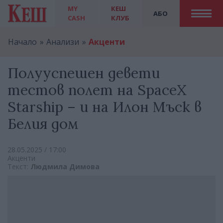
MY
КЕШ
АБО
CASH
КЛУБ
Начало
Анализи
Акценти
Полууспешен девети
тестов полет на SpaceX
Starship – и на Илон Мъск в
Белия дом
28.05.2025 / 17:00
Акценти
Текст:
Людмила Димова