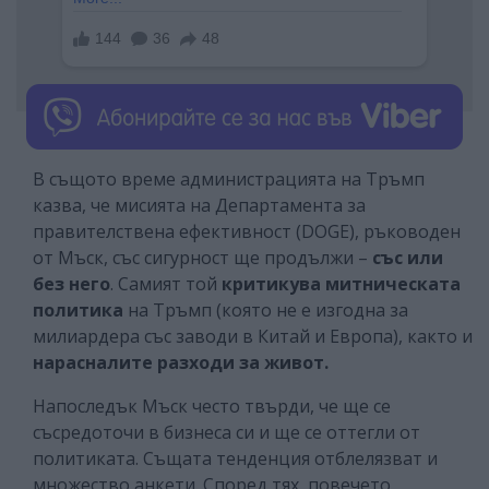
В същото време администрацията на Тръмп
казва, че мисията на Департамента за
правителствена ефективност (DOGE), ръководен
от Мъск, със сигурност ще продължи –
със или
без него
. Самият той
критикува
митническата
политика
на Тръмп (която не е изгодна за
милиардера със заводи в Китай и Европа), както и
нарасналите разходи за живот.
Напоследък Мъск често твърди, че ще се
съсредоточи в бизнеса си и ще се оттегли от
политиката. Същата тенденция отблелязват и
множество анкети. Според тях, повечето