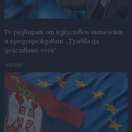
Те разбират от изкуствен интелект
и предупреждават: „Трябва да
действаме сега“
19.07.2026