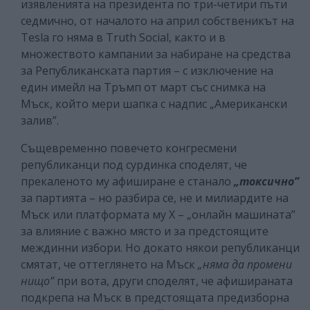
изявленията на президента по три-четири пъти
седмично, от началото на април собственикът на
Tesla го няма в Truth Social, както и в
множеството кампании за набиране на средства
за Републиканската партия – с изключение на
един имейл на Тръмп от март със снимка на
Мъск, който мери шапка с надпис „Американски
залив”.
Същевременно повечето конгресмени
републиканци под сурдинка споделят, че
прекаленото му афиширане е станало
„токсично”
за партията – но разбира се, не и милиардите на
Мъск или платформата му Х – „онлайн машината”
за влияние с важно място и за предстоящите
междинни избори. Но докато някои републиканци
смятат, че оттеглянето на Мъск
„няма да промени
нищо”
при вота, други споделят, че афишираната
подкрепа на Мъск в предстоящата предизборна