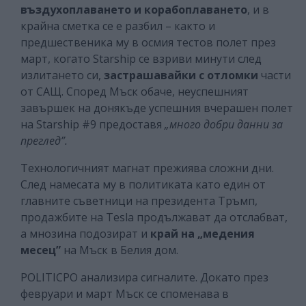
въздухоплаването и корабоплаването
, и в
крайна сметка се е разбил – както и
предшественика му в осмия тестов полет през
март, когато Starship се взриви минути след
излитането си,
застрашавайки с отломки
части
от САЩ. Според Мъск обаче, неуспешният
завършек на донякъде успешния вчерашен полет
на Starship #9 предоставя
„много добри данни за
преглед”.
Технологичният магнат прежиява сложни дни.
След намесата му в политиката като един от
главните съветници на президента Тръмп,
продажбите на Тesla продължават да отслабват,
а мнозина подозират и
край на „медения
месец”
на Мъск в Белия дом.
POLITICPO анализира сигналите. Докато през
февруари и март Мъск се споменава в