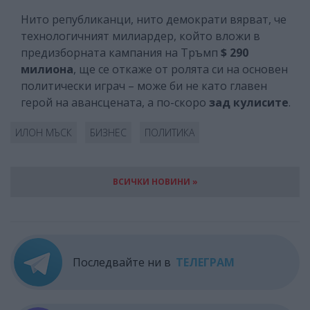
Нито републиканци, нито демократи вярват, че
технологичният милиардер, който вложи в
предизборната кампания на Тръмп
$ 290
милиона
, ще се откаже от ролята си на основен
политически играч – може би не като главен
герой на авансцената, а по-скоро
зад кулисите
.
ИЛОН МЪСК
БИЗНЕС
ПОЛИТИКА
ВСИЧКИ НОВИНИ »
Последвайте ни в
ТЕЛЕГРАМ