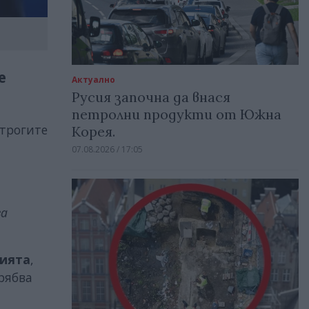
е
Актуално
Русия започна да внася
петролни продукти от Южна
строгите
Корея.
07.08.2026 / 17:05
ва
рията
,
рябва