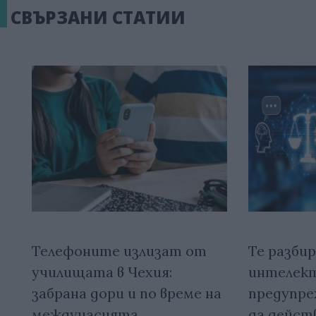
СВЪРЗАНИ СТАТИИ
Телефоните излизат от
Те разби
училищата в Чехия:
интелект
забрана дори и по време на
предупре
междучасията
да дейст