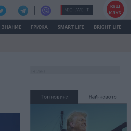
КЕШ
АБО
НАМЕНТ
КЛУБ
ЗНАНИЕ
ГРИЖА
SMART LIFE
BRIGHT LIFE
Реклама
Топ новини
Най-новото