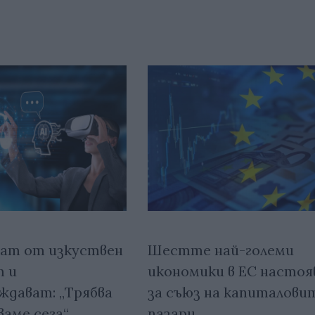
рат от изкуствен
Шестте най-големи
 и
икономики в ЕС насто
ждават: „Трябва
за съюз на капиталови
ваме сега“
пазари