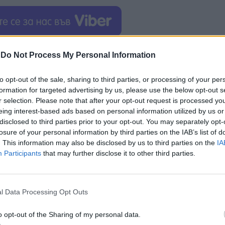
мунистическата партия на Бохемия и Моравия (КСЧМ)
-
Do Not Process My Personal Information
 режим“,
заявиха от портията, чийто лидер е
 осъди законовите промени, определяйки ги като 
to opt-out of the sale, sharing to third parties, or processing of your per
formation for targeted advertising by us, please use the below opt-out s
r selection. Please note that after your opt-out request is processed y
 но според последните проучвания, алиансът Stač
eing interest-based ads based on personal information utilized by us or
disclosed to third parties prior to your opt-out. You may separately opt-
преодолее прага от 5%
от гласовете на изборите
losure of your personal information by third parties on the IAB’s list of
новите законови положения ще засегнат дейността 
. This information may also be disclosed by us to third parties on the
IA
ки основи на партията се оказват
извън закона
.
Participants
that may further disclose it to other third parties.
 новинарски сайт Britské listy, основан през 1996
 Университета в Глазгоу, отбеляза:
„Ако някой наис
l Data Processing Opt Outs
иране на комунизма
няма да помогне много
. Трябва 
тича подкрепата за комунисти или нацисти”.
o opt-out of the Sharing of my personal data.