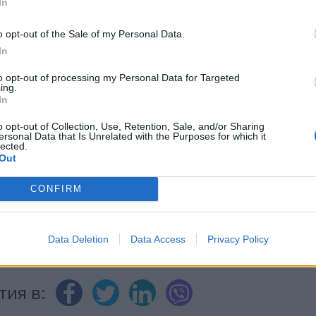
In
o opt-out of the Sale of my Personal Data.
In
ИЧКИ НОВИНИ »
to opt-out of processing my Personal Data for Targeted
ing.
In
o opt-out of Collection, Use, Retention, Sale, and/or Sharing
ersonal Data that Is Unrelated with the Purposes for which it
М
Последвайте ни във
ВАЙ
lected.
Out
CONFIRM
facebook
А
ВЪВ
Data Deletion
Data Access
Privacy Policy
тия в: