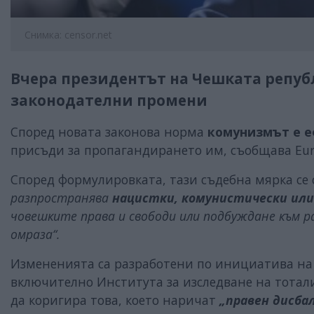
Снимка: censor.net
Вчера президентът на Чешката репуб
законодателни промени
Според новата законова норма
комунизмът е е
присъди за пропагандирането им, съобщава Eur
Според формулировката, тази съдебна мярка се 
разпространява
нацистки, комунистически или
човешките права и свободи или подбуждане към ра
омраза“.
Измененията са разработени по инициатива н
включително Института за изследване на тотал
да коригира това, което наричат
„правен дисбал