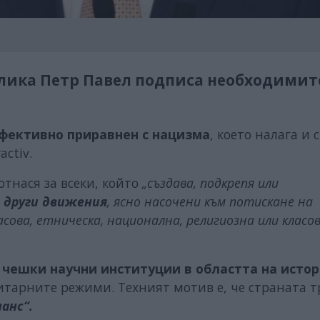
лика Петр Павел подписа необходимит
фективно приравнен с нацизма
, което налага и 
activ.
отнася за всеки, който
„създава, подкрепя или
 други движения
, ясно насочени към потискане на
сова, етническа, национална, религиозна или класо
а
чешки научни институции в областта на исто
итарните режими. Техният мотив е, че страната т
анс“.