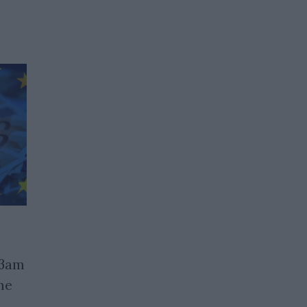
Правителството на Чехия
яват
одобри законопроект за
те
регулиране на цените на
горивата