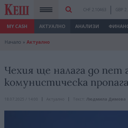
CHF 2.10463
GBP 2
MY
CASH
АКТУАЛНО
АНАЛИЗИ
ФИНАН
Начало
Актуално
Чехия ще налага до nет 
комунистическа пропаг
18.07.2025 / 14:00
Актуално
Текст:
Людмила Димова