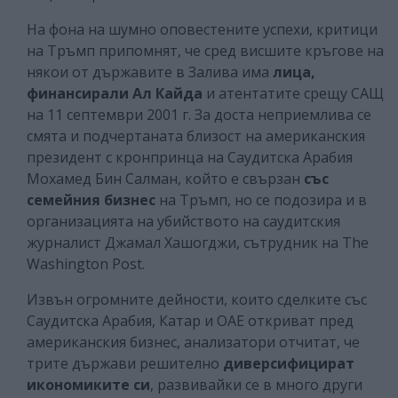
На фона на шумно оповестените успехи, критици
на Тръмп припомнят, че сред висшите кръгове на
някои от държавите в Залива има
лица,
финансирали Ал Кайда
и атентатите срещу САЩ
на 11 септември 2001 г. За доста неприемлива се
смята и подчертаната близост на американския
президент с кронпринца на Саудитска Арабия
Мохамед Бин Салман, който е свързан
със
семейния бизнес
на Тръмп, но се подозира и в
организацията на убийството на саудитския
журналист Джамал Хашогджи, сътрудник на The
Washington Post.
Извън огромните дейности, които сделките със
Саудитска Арабия, Катар и ОАЕ откриват пред
американския бизнес, анализатори отчитат, че
трите държави решително
диверсифицират
икономиките си
, развивайки се в много други