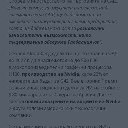
Според Министерството на търговията на САЩ
„Новият кампус за изкуствен интелект, най-
големият извън САЩ, ще бъде домакин на
американски хиперскалери и големи предприятия,
което ще даде възможност за
регионални
изчислителни възможности
,
като
същевременно обслужва Глобалния юг“.
Според Bloomberg сделката ще позволи на ОАЕ
до 2027 г. да внася ежегодно до 500 000
високопроизводителни графични процесора
H100,
производство на Nvidia
, като 20% от
чиповете ще бъдат за G42. Във вторник Тръмп
сключи инвестиционна сделка за ИИ на стойност
$ 80 милиарда и със Саудитска Арабия. Двете
сделки
повишиха цените на акциите на Nvidia
и други големи американски технологични
компании.
Споразуменията за разработвенето на ИИ в