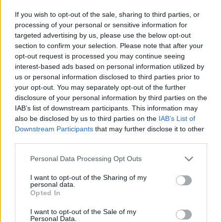
If you wish to opt-out of the sale, sharing to third parties, or
processing of your personal or sensitive information for
targeted advertising by us, please use the below opt-out
section to confirm your selection. Please note that after your
opt-out request is processed you may continue seeing
interest-based ads based on personal information utilized by
us or personal information disclosed to third parties prior to
your opt-out. You may separately opt-out of the further
Френска инвестиция активира
disclosure of your personal information by third parties on the
изграждането на интерконектора
IAB’s list of downstream participants. This information may
между Гърция и Кипър
also be disclosed by us to third parties on the
IAB’s List of
06.08.2026 / 17:06
Downstream Participants
that may further disclose it to other
third parties.
Personal Data Processing Opt Outs
I want to opt-out of the Sharing of my
personal data.
Opted In
I want to opt-out of the Sale of my
Personal Data.