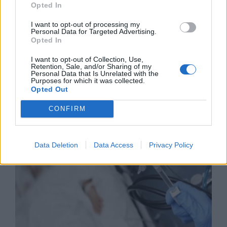
Opted In
I want to opt-out of processing my
Personal Data for Targeted Advertising.
Opted In
I want to opt-out of Collection, Use,
Износът на електромобили от Китай
Retention, Sale, and/or Sharing of my
е нараснал със 120%
Personal Data that Is Unrelated with the
Purposes for which it was collected.
Opted Out
06.08.2026 / 16:30
CONFIRM
Data Deletion
Data Access
Privacy Policy