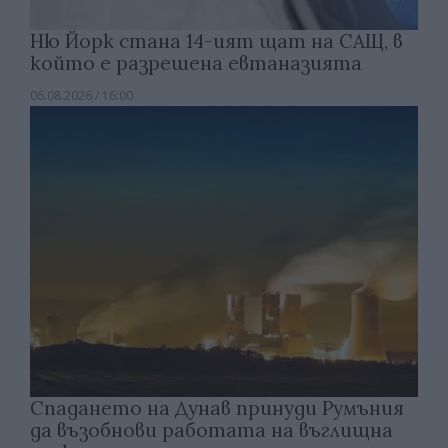
Ню Йорк стана 14-ият щат на САЩ, в
който е разрешена евтаназията
06.08.2026 / 16:00
Спадането на Дунав принуди Румъния
да възобнови работата на въглищна