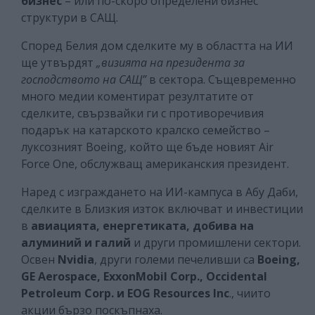
бизнес
– или по-скоро определени бизнес
структури в САЩ.
Според Белия дом сделките му в областта на ИИ
ще утвърдят
„визията на президента за
господството на САЩ”
в сектора. Същевременно
много медии коментират резултатите от
сделките, свързвайки ги с противоречивия
подарък на катарското кралско семейство –
луксозният Boeing, който ще бъде новият Air
Force One, обслужващ американския президент.
Наред с изграждането на ИИ-кампуса в Абу Даби,
сделките в Близкия изток включват и инвестиции
в
авиацията, енергетиката, добива на
алуминий и галий
и други промишлени сектори.
Освен
Nvidia
, други големи печеливши са
Boeing,
GE Aerospace, ExxonMobil Corp., Occidental
Petroleum Corp. и EOG Resources Inc
., чиито
акции бързо поскъпнаха.