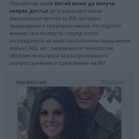
Персийския залив
Китай може да получи
непряк достъп
до усъвършенствани
американски чипове за ИИ, въпреки
предвидените предпазни мерки. На подобно
мнение са и експерти, според които
изграждането на висотехнологични съоръжения
извън САЩ, но с американски технологии,
обезсмисля въпроса за контролираното
разпространение и приложение на ИИ.