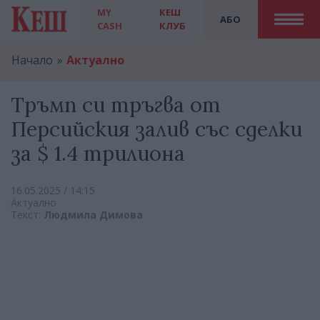
MY
КЕШ
АБО
CASH
КЛУБ
Начало
Актуално
Тръмп си тръгва от
Персийския залив със сделки
за $ 1.4 трилиона
16.05.2025 / 14:15
Актуално
Текст:
Людмила Димова