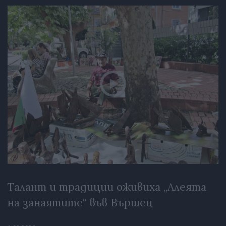
Талант и традиции оживиха „Алеята
на занаятите“ във Вършец