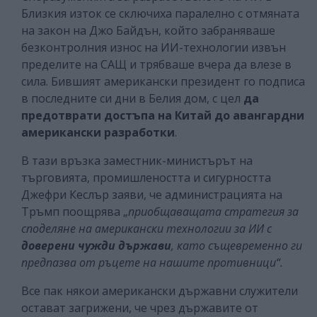
Близкия изток се сключиха паралелно с отмяната
на закон на Джо Байдън, който забраняваше
безконтролния износ на ИИ-технологии извън
пределите на САЩ и трябваше вчера да влезе в
сила. Бившият американски президент го подписа
в последните си дни в Белия дом, с цел
да
предотврати достъпа на Китай до авангардни
американски разработки
.
В тази връзка заместник-министърът на
търговията, промишлеността и сигурността
Джефри Кеслър заяви, че администрацията на
Тръмп поощрява „
приобщаващата стратегия за
споделяне на американски технологии за ИИ с
доверени чужди държави
, като същевременно ги
предпазва от ръцете на нашите противници“.
Все пак някои американски държавни служители
остават загрижени, че чрез държавите от