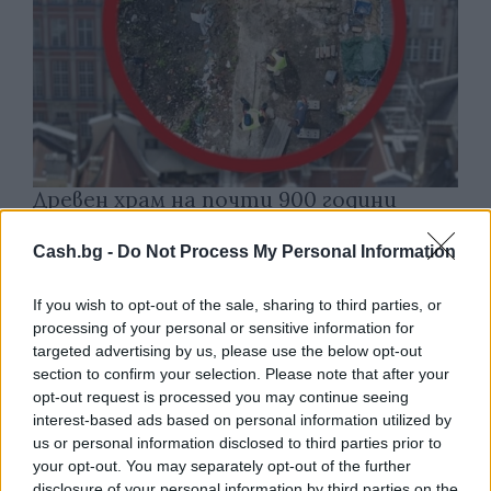
Древен храм на почти 900 години
откриха под кафене за сладолед в
Полша
Cash.bg -
Do Not Process My Personal Information
07.08.2026 / 16:00
If you wish to opt-out of the sale, sharing to third parties, or
processing of your personal or sensitive information for
targeted advertising by us, please use the below opt-out
section to confirm your selection. Please note that after your
opt-out request is processed you may continue seeing
interest-based ads based on personal information utilized by
us or personal information disclosed to third parties prior to
your opt-out. You may separately opt-out of the further
disclosure of your personal information by third parties on the