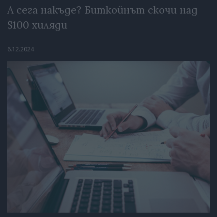
А сега накъде? Биткойнът скочи над
$100 хиляди
6.12.2024