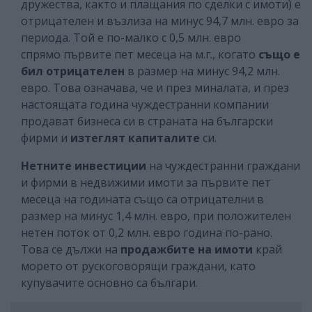
дружества, както и плащания по сделки с имоти) е
отрицателен и възлиза на минус 94,7 млн. евро за
периода. Той е по-малко с 0,5 млн. евро
спрямо първите пет месеца на м.г., когато
също е
бил отрицателен
в размер на минус 94,2 млн.
евро. Това означава, че и през миналата, и през
настоящата година чуждестранни компании
продават бизнеса си в страната на български
фирми и
изтеглят капиталите
си.
Нетните инвестиции
на чуждестранни граждани
и фирми в недвижими имоти за първите пет
месеца на годината също са отрицателни в
размер на минус 1,4 млн. евро, при положителен
нетен поток от 0,2 млн. евро година по-рано.
Това се дължи на
продажбите на имоти
край
морето от рускоговорящи граждани, като
купувачите основно са българи.