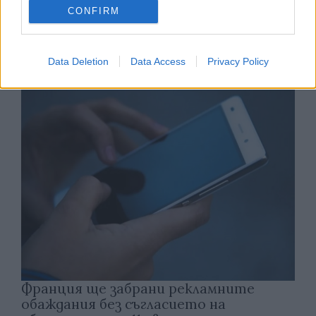
CONFIRM
Астронавти на NASA излязоха в
открития космос
Data Deletion
Data Access
Privacy Policy
07.08.2026 / 15:00
Франция ще забрани рекламните
обаждания без съгласието на