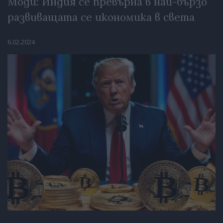
Моди: Индия се превърна в най-бързо
развиващата се икономика в света
6.02.2024