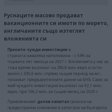
Руснаците масово продават
ваканционните си имоти по морето,
англичаните също изтеглят
вложенията си
Преките чужди инвестиции
в
страната намаляха наполовина – с 54% за
първите пет месеца на 2021 г. Вложенията у нас за
това време възлизат на 280,8 млн. евро и са по-
малко с 335,6 млн. спрямо същия период на м.г.,
показват предварителните данни на БНБ. Само за
май чуждите инвестиции възлизат на 92,1 млн.
евро, при 106,2 млн. за същия месец на 2020 г.
Привлеченият
дялов капитал
(вноски на
чуждестранни компании в капитала на български