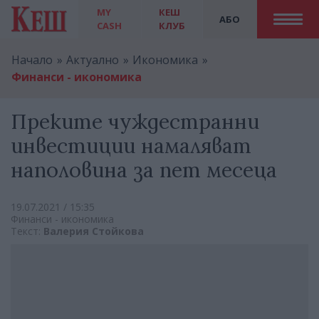
MY
КЕШ
АБО
CASH
КЛУБ
Начало
Актуално
Икономика
Финанси - икономика
Преките чуждестранни
инвестиции намаляват
наполовина за пет месеца
19.07.2021 / 15:35
Финанси - икономика
Текст:
Валерия Стойкова