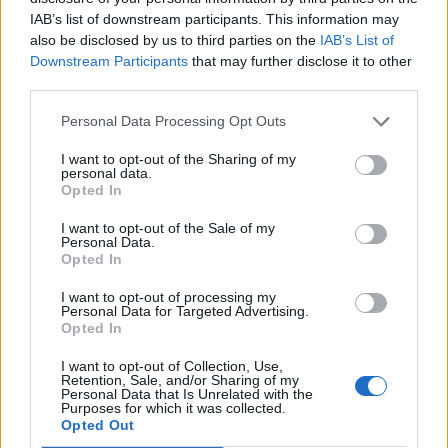
IAB’s list of downstream participants. This information may
also be disclosed by us to third parties on the
IAB’s List of
Downstream Participants
that may further disclose it to other
third parties.
Изкуствен интелект за първи път
Personal Data Processing Opt Outs
създаде нови жизнеспособни вируси
I want to opt-out of the Sharing of my
personal data.
07.08.2026 / 15:30
Opted In
I want to opt-out of the Sale of my
Personal Data.
Opted In
I want to opt-out of processing my
Personal Data for Targeted Advertising.
Opted In
I want to opt-out of Collection, Use,
Retention, Sale, and/or Sharing of my
Personal Data that Is Unrelated with the
Purposes for which it was collected.
Opted Out