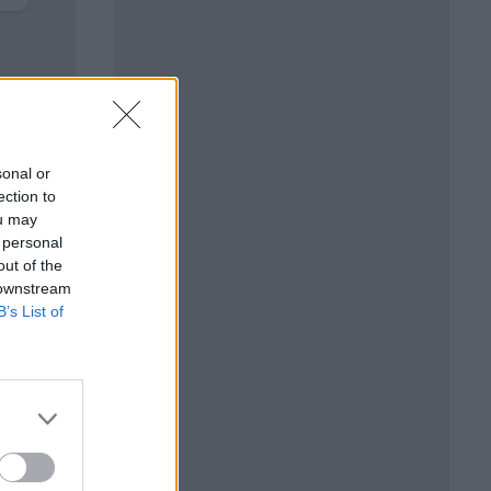
sonal or
ection to
ou may
 personal
out of the
 downstream
B’s List of
иректор
атерии,