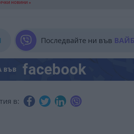
ИЧКИ НОВИНИ »
М
Последвайте ни във
ВАЙ
facebook
А
ВЪВ
тия в: