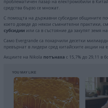
проблематичен пазар на електромобили в Китай
средства бързо се множат.
С помощта на държавни субсидии общините поб
което доведе до някои съмнителни практики, с
субсидии
или са в състояние да закупят земя на
Само Evergrande са похарчили десетки милиарди 
превърнат в лидери сред китайските акции на 
Акциите на Nikola
потънаха
с 15,7% до 29,11 в 