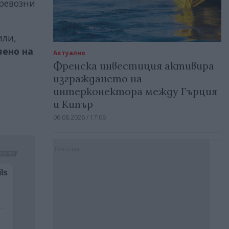
превозни
или,
вено на
Актуално
Френска инвестиция активира
изграждането на
интерконектора между Гърция
и Кипър
06.08.2026 / 17:06
Реклама