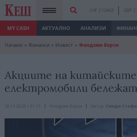
CHF 2.10463
GBP 2
MY
CASH
АКТУАЛНО
АНАЛИЗИ
ФИНАН
Начало
Финанси
Инвест
Фондови борси
Акциите на китайските
електромобили бележат
26.11.2020 / 01:11
Фондови борси
Автор:
Синди Стефа