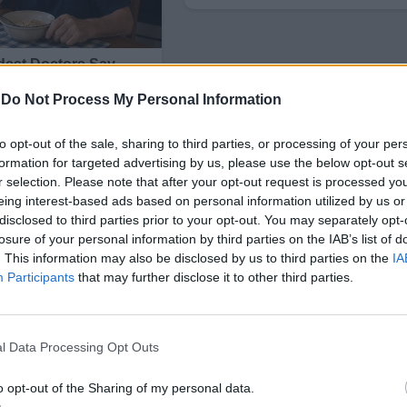
-
Do Not Process My Personal Information
to opt-out of the sale, sharing to third parties, or processing of your per
formation for targeted advertising by us, please use the below opt-out s
r selection. Please note that after your opt-out request is processed y
eing interest-based ads based on personal information utilized by us or
disclosed to third parties prior to your opt-out. You may separately opt-
losure of your personal information by third parties on the IAB’s list of
. This information may also be disclosed by us to third parties on the
IA
Participants
that may further disclose it to other third parties.
i Auto 7% и Xpeng Motors 7%.
l Data Processing Opt Outs
ари с Джим Креймър" на CNBC, изпълнителният д
M
за доставка на технологии за горивни клетки и б
o opt-out of the Sharing of my personal data.