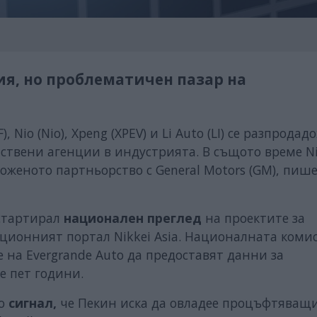
я, но проблематичен пазар на
io (Nio), Xpeng (XPEV) и Li Auto (LI) се разпродад
ствени агенции в индустрията. В същото време Ni
ложеното партньорство с General Motors (GM), пиш
 стартирал
национален преглед
на проектите за
ционният портал Nikkei Asia. Националната комис
 на Evergrande Auto да предоставят данни за
е пет години.
то
сигнал,
че Пекин иска да овладее процъфтяващи