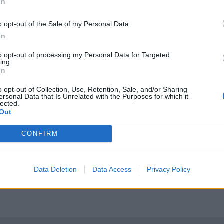
ват. Но той не каза много повече.
In
до
3 декември,
всяка от страните може да си тръгн
o opt-out of the Sale of my Personal Data.
In
вш председател на Nikola Тревор Милтън, който
6 милиона акции след края на периода на блокир
to opt-out of processing my Personal Data for Targeted
ing.
она акции
на Nikola, Милтън е най-големия един
In
o opt-out of Collection, Use, Retention, Sale, and/or Sharing
ersonal Data that Is Unrelated with the Purposes for which it
Ръсел.
"Но ние вярваме, че докато изпълняваме наш
lected.
Out
дим нашите дългосрочни акционери".
CONFIRM
ото на правосъдието и Комисията по ценните кни
 измама, повдигнати през септември от Hindenbur
Data Deletion
Data Access
Privacy Policy
РЕДСТВА
ЕЛЕКТРИЧЕСКО ЗАДВИЖВАНЕ
ЕЛЕКТРОМОБИЛИ