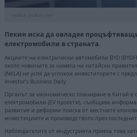
Снимка: pixabay.com
Пекин иска да овладее процъфтяващи
електромобили в страната.
Акциите на електрически автомобили BYD (BYDFF), N
около новините за намеса на китайски правител
(NKLA) не успя да успокои инвеститорите с пред
Investor's Business Daily.
Органът за икономическо планиране в Китай е
електромобили (EV проекти), съобщава информа
развитие и реформи поиска от местните клонове
инвестициите и производството през последнит
Наблюдателите от индустрията приеха това ка