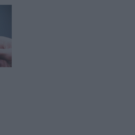
Русия създаде най-евтиния
електромобил в света
18.08.2020 / 22:01