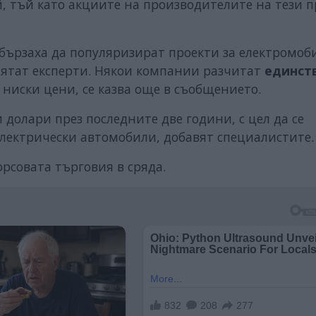
, тъй като акциите на производителите на тези 
ързаха да популяризират проекти за електромоб
мятат експерти. Някои компании разчитат
единст
 ниски цени, се казва още в съобщението.
долари през последните две години, с цел да се
електрически автомобили, добавят специалистите.
борсовата търговия в сряда.