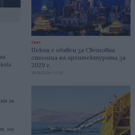
Свят
Пекин е обявен за Световна
оха
столица на архитектурата за
kola
2029 г.
е
06.08.2026 / 17:30
ия за
я, но