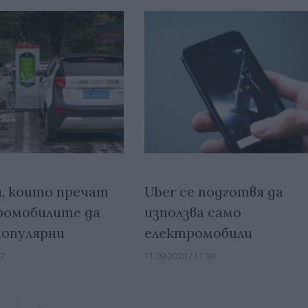
и, които пречат
Uber се подготвя да
ромобилите да
използва само
опулярни
електромобили
47
11.09.2020 / 11:30
Previous
Previous